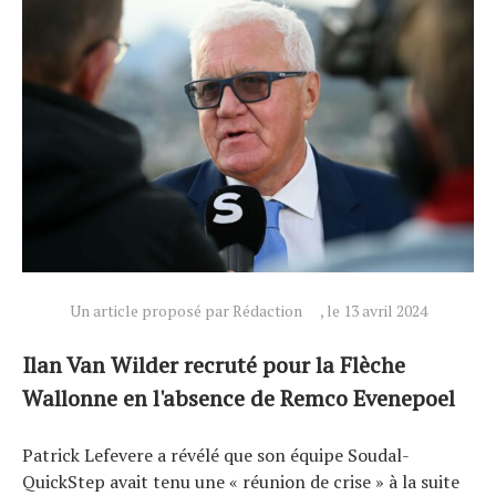
Un article proposé par Rédaction
, le 13 avril 2024
Ilan Van Wilder recruté pour la Flèche
Wallonne en l'absence de Remco Evenepoel
Actualités
Patrick Lefevere a révélé que son équipe Soudal-
Technologies
QuickStep avait tenu une « réunion de crise » à la suite
Tests de produits