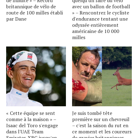
de fluidité » – Record
quelqu'un faire du vélo
britannique de vélo de
avec un ballon de football
route de 100 milles établi
» – Rencontrez le cycliste
par Dane
d'endurance tentant une
odyssée entièrement
américaine de 10 000
milles
« Cette équipe se sent
Je suis tombé tête
comme à la maison » –
première sur un chevreuil
Isaac del Toro s'engage
– c'est la saison du rut en
dans l'UAE Team
ce moment et les coureurs
Emirates-XRG jusqu'en
de gravier britanniques