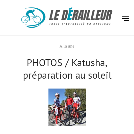
À la une
PHOTOS / Katusha,
préparation au soleil
Actualités
Technologies
Tests de produits
Conseils
Tendances
Tous nos articles