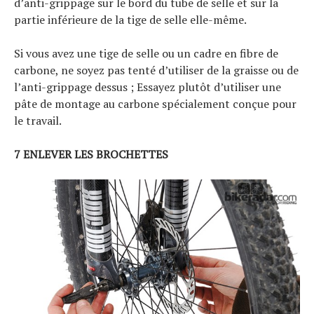
d’anti-grippage sur le bord du tube de selle et sur la
partie inférieure de la tige de selle elle-même.
Si vous avez une tige de selle ou un cadre en fibre de
carbone, ne soyez pas tenté d’utiliser de la graisse ou de
l’anti-grippage dessus ; Essayez plutôt d’utiliser une
pâte de montage au carbone spécialement conçue pour
le travail.
7 ENLEVER LES BROCHETTES
S
e
a
r
c
h
f
o
r
: