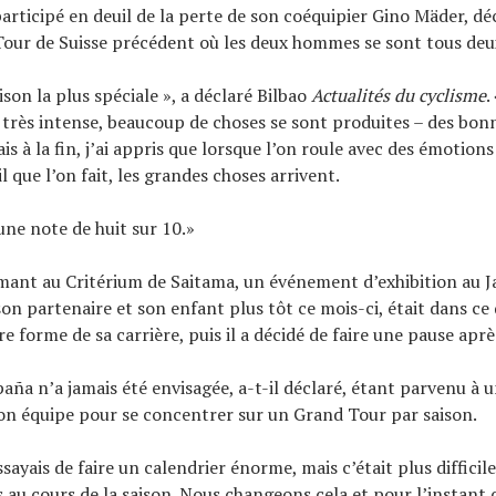
a participé en deuil de la perte de son coéquipier Gino Mäder, d
Tour de Suisse précédent où les deux hommes se sont tous deux
aison la plus spéciale », a déclaré Bilbao
Actualités du cyclisme
.
très intense, beaucoup de choses se sont produites – des bonn
s à la fin, j’ai appris que lorsque l’on roule avec des émotions
il que l’on fait, les grandes choses arrivent.
une note de huit sur 10.»
imant au Critérium de Saitama, un événement d’exhibition au J
son partenaire et son enfant plus tôt ce mois-ci, était dans ce 
re forme de sa carrière, puis il a décidé de faire une pause aprè
paña n’a jamais été envisagée, a-t-il déclaré, étant parvenu à 
on équipe pour se concentrer sur un Grand Tour par saison.
ssayais de faire un calendrier énorme, mais c’était plus difficile
au cours de la saison. Nous changeons cela et pour l’instant 