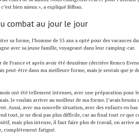
 c’est bien mieux », a expliqué Bilbao.
du combat au jour le jour
oiter sa forme, l’homme de 33 ans a opté pour des vacances da
agne avec sa jeune famille, voyageant dans leur camping-car.
r de France et après avoir été deuxième (derrière Remco Evene
ais peut-être dans ma meilleure forme, mais je sentais que je de
 mois ont été tellement intenses, avec une préparation pour l
ais. Je voulais arriver au meilleur de ma forme. J’avais besoin d
nt. Aussi, avec ma nouvelle situation, avec des enfants en bas 
nd tout, je ne dirai pas plus difficile, car au final tout ce que 
itif, mais plus intense, il faut faire plus de travail, on arrive au
e, complètement fatigué.