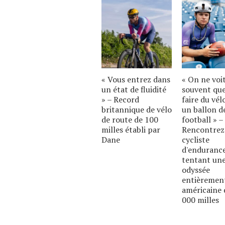
« Vous entrez dans
« On ne voi
un état de fluidité
souvent qu
» – Record
faire du vél
britannique de vélo
un ballon d
de route de 100
football » –
milles établi par
Rencontrez
Dane
cycliste
d'enduranc
tentant un
odyssée
entièremen
américaine 
000 milles