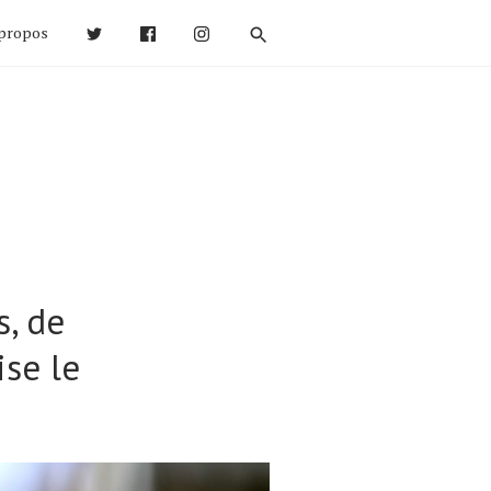
propos
, de
ise le