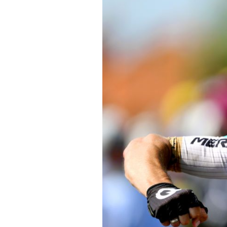
Actualités
Technologies
Tests de produits
Conseils
Tendances
Tous nos articles
À propos