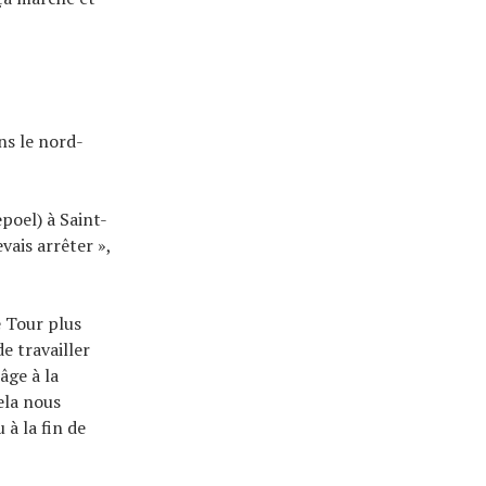
ns le nord-
poel) à Saint-
vais arrêter »,
e Tour plus
e travailler
âge à la
cela nous
 à la fin de