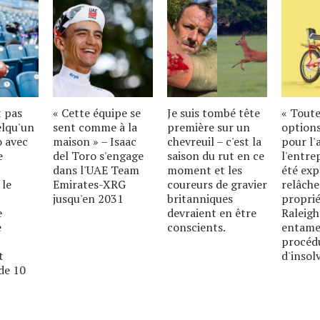
t pas
« Cette équipe se
Je suis tombé tête
« Toute
elqu'un
sent comme à la
première sur un
options
o avec
maison » – Isaac
chevreuil – c'est la
pour l'
e
del Toro s'engage
saison du rut en ce
l'entre
dans l'UAE Team
moment et les
été exp
 le
Emirates-XRG
coureurs de gravier
relâche
jusqu'en 2031
britanniques
proprié
e
devraient en être
Raleigh
e
conscients.
entame
procéd
t
d'insolv
de 10