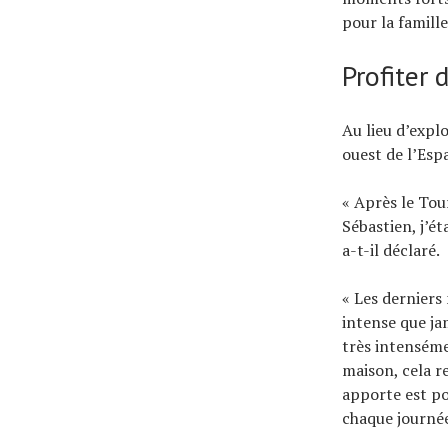
pour la famille
Profiter 
Au lieu d’expl
ouest de l’Esp
« Après le Tou
Sébastien, j’ét
a-t-il déclaré.
« Les derniers
intense que jam
très intenséme
maison, cela re
apporte est pos
chaque journé