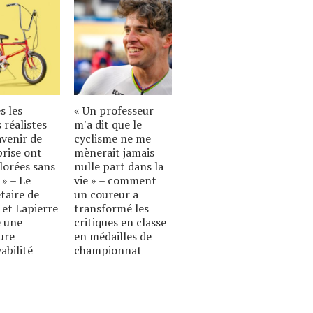
s les
« Un professeur
 réalistes
m'a dit que le
avenir de
cyclisme ne me
prise ont
mènerait jamais
lorées sans
nulle part dans la
 » – Le
vie » – comment
taire de
un coureur a
 et Lapierre
transformé les
 une
critiques en classe
ure
en médailles de
abilité
championnat