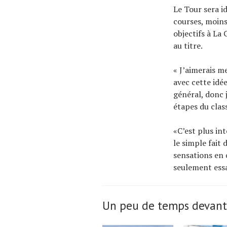
Le Tour sera i
courses, moins
objectifs à La 
au titre.
« J’aimerais m
avec cette idé
général, donc j
étapes du clas
«C’est plus in
le simple fait
sensations en c
seulement essa
Un peu de temps devant