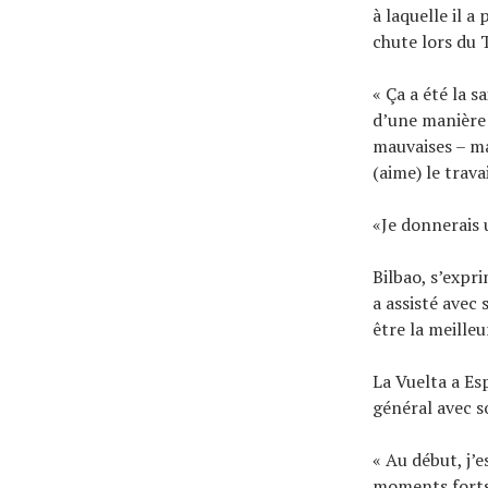
à laquelle il 
chute lors du 
« Ça a été la s
d’une manière 
mauvaises – mai
(aime) le trava
«Je donnerais 
Bilbao, s’expr
a assisté avec 
être la meilleu
La Vuelta a Es
général avec s
« Au début, j’e
moments forts 