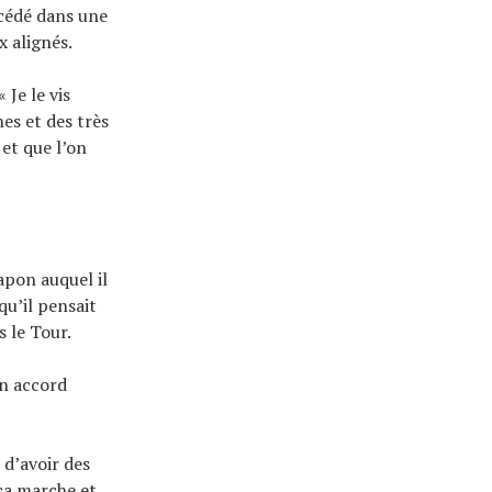
écédé dans une
 alignés.
 « Je le vis
es et des très
 et que l’on
apon auquel il
qu’il pensait
s le Tour.
un accord
 d’avoir des
ça marche et