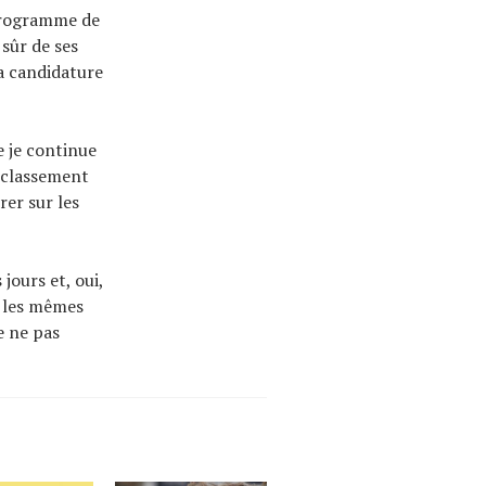
 programme de
sûr de ses
sa candidature
e je continue
u classement
rer sur les
jours et, oui,
s les mêmes
e ne pas