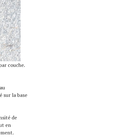
par couche.
eau
 sur la base
nsité de
out en
ement.