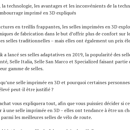
 la technologie, les avantages et les inconvénients de la tech
embourrage imprimé en 3D expliqués
ctures en treillis frappantes, les selles imprimées en 3D explo
niques de fabrication dans le but d’offrir plus de confort sur l
es selles traditionnelles – mais elles ont également un prix él
ik a lancé ses selles adaptatives en 2019, la popularité des sel
té, Selle Italia, Selle San Marco et Specialized faisant partie
 leur gamme de selles.
 qu’une selle imprimée en 3D et pourquoi certaines personnes
élevé peut-il être justifié ?
chat vous expliquera tout, afin que vous puissiez décider si ce
r à une selle imprimée en 3D – elles ont tendance à être un ch
rmi les meilleures selles de vélo de route.