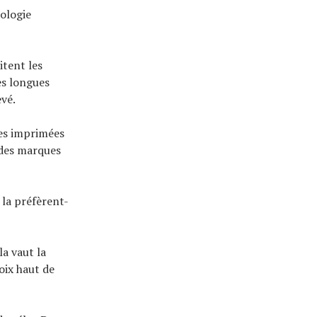
nologie
itent les
es longues
evé.
les imprimées
 des marques
 la préfèrent-
la vaut la
oix haut de