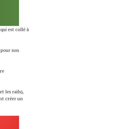
ui est collé à
 pour son
re
 les rails),
nt créer un