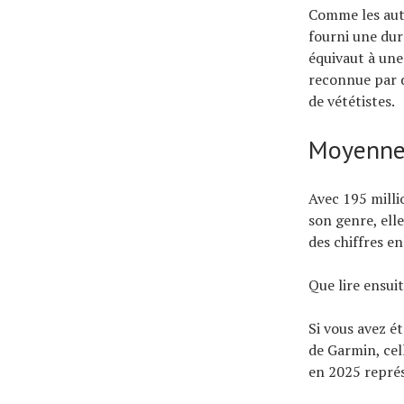
Comme les aut
fourni une dur
équivaut à une
reconnue par d
de vététistes.
Moyenne
Avec 195 milli
son genre, ell
des chiffres e
Que lire ensui
Si vous avez é
de Garmin, cel
en 2025 représ