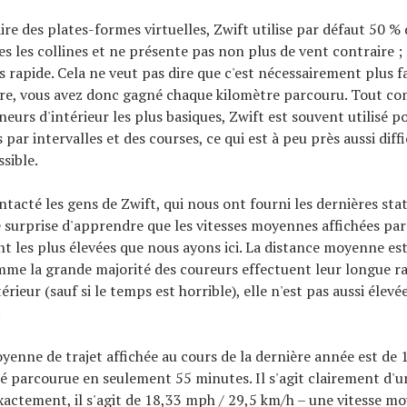
ire des plates-formes virtuelles, Zwift utilise par défaut 50 % 
tes les collines et ne présente pas non plus de vent contraire 
s rapide. Cela ne veut pas dire que c'est nécessairement plus faci
bre, vous avez donc gagné chaque kilomètre parcouru. Tout c
eurs d'intérieur les plus basiques, Zwift est souvent utilisé p
ar intervalles et des courses, ce qui est à peu près aussi diffic
sible.
tacté les gens de Zwift, qui nous ont fourni les dernières stati
e surprise d'apprendre que les vitesses moyennes affichées par
ont les plus élevées que nous ayons ici. La distance moyenne e
mme la grande majorité des coureurs effectuent leur longue r
rieur (sauf si le temps est horrible), elle n'est pas aussi élevée
.
yenne de trajet affichée au cours de la dernière année est de 1
été parcourue en seulement 55 minutes. Il s'agit clairement d'
exactement, il s'agit de 18,33 mph / 29,5 km/h – une vitesse m