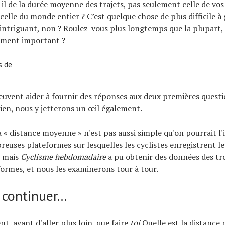
-il de la durée moyenne des trajets, pas seulement celle de v
celle du monde entier ? C’est quelque chose de plus difficile à 
ntriguant, non ? Roulez-vous plus longtemps que la plupart, 
aiment important ?
s de
uvent aider à fournir des réponses aux deux premières questi
bien, nous y jetterons un œil également.
 « distance moyenne » n'est pas aussi simple qu'on pourrait l'i
reuses plateformes sur lesquelles les cyclistes enregistrent l
, mais
Cyclisme hebdomadaire
a pu obtenir des données des tro
ormes, et nous les examinerons tour à tour.
 continuer…
t, avant d'aller plus loin, que faire
toi
Quelle est la distance