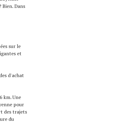
? Bien. Dans
ées sur le
igantes et
ides d'achat
46 km. Une
oyenne pour
t des trajets
eure du