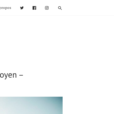
propos
moyen –