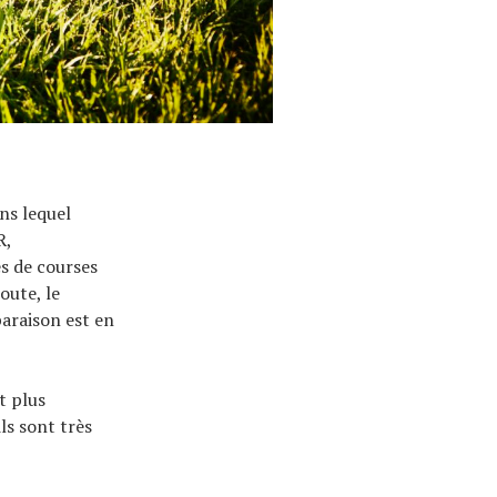
ns lequel
R,
es de courses
oute, le
araison est en
t plus
ls sont très