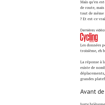
Mais qu’en est
de route, mais 
tout de même i
? Et est-ce vr
Dernières vidéo
Les données pe
troisième, eh 
La réponse à la
existe de nomb
déplacements
grandes platef
Avant de
Juste brièvemen