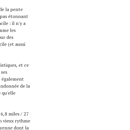
de la pente
; pas étonnant
le : il n'y a
omme les
our des
ile (et aussi
stiques, et ce
 ses
st également
andonnée de la
 qu'elle
6,8 miles / 27
un vieux rythme
oyenne dont la