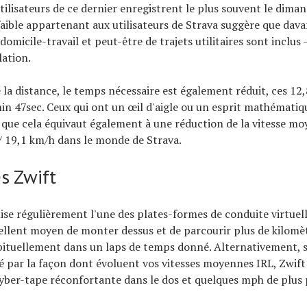
tilisateurs de ce dernier enregistrent le plus souvent le diman
faible appartenant aux utilisateurs de Strava suggère que dav
micile-travail et peut-être de trajets utilitaires sont inclus 
lation.
 la distance, le temps nécessaire est également réduit, ces 12,
n 47sec. Ceux qui ont un œil d'aigle ou un esprit mathématiq
que cela équivaut également à une réduction de la vitesse moy
 19,1 km/h dans le monde de Strava.
s Zwift
ise régulièrement l'une des plates-formes de conduite virtuell
cellent moyen de monter dessus et de parcourir plus de kilomè
abituellement dans un laps de temps donné. Alternativement, s
 par la façon dont évoluent vos vitesses moyennes IRL, Zwif
yber-tape réconfortante dans le dos et quelques mph de plus