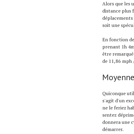
Alors que les u
distance plus 
déplacements do
soit une spécu
En fonction de
prenant 1h 4mi
être remarqué 
de 11,86 mph /
Moyenne
Quiconque util
s'agit d'un ex
ne le feriez h
sentez déprimé
donnera une c
démarrer.