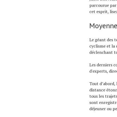
parcourue par 
cet esprit, lise
Moyenne
Le géant des t
cyclisme et la
déclenchant to
Les derniers c
d'experts, dir
Tout d’abord, 
distance éton
tous les traje
sont enregistré
déjeuner ou p