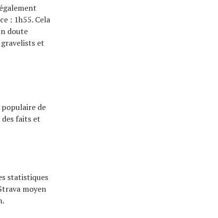
 également
ce : 1h55. Cela
un doute
gravelists et
s populaire de
des faits et
s statistiques
t Strava moyen
n.