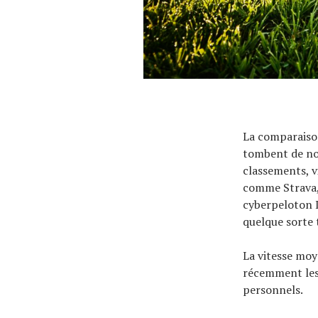
À propos
La comparaison
tombent de nom
classements, v
comme Strava, 
cyberpeloton 
quelque sorte t
La vitesse moy
récemment les 
personnels.