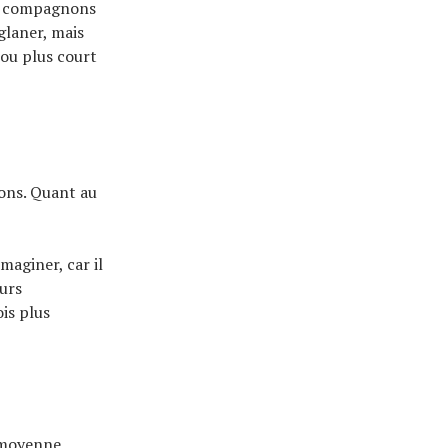
os compagnons
glaner, mais
ou plus court
ons. Quant au
maginer, car il
eurs
is plus
 moyenne