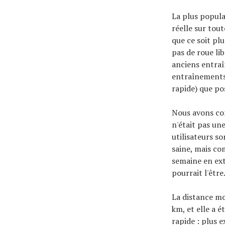
La plus popula
réelle sur tou
que ce soit plu
pas de roue li
anciens entraîn
entraînements p
rapide) que pos
Nous avons con
n'était pas un
utilisateurs s
saine, mais co
semaine en exté
pourrait l'être
La distance mo
km, et elle a 
rapide : plus 