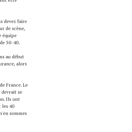
s devez faire
ur de scène,
e équipe
 de 30-40.
ans au début
urance, alors
 de France. Le
 devrait se
n. Ils ont
 les 40
 n'en sommes