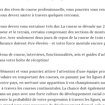
ez des rêves de course professionnelle, vous pourriez vous re
vous devrez sauter à travers quelques cerceaux.
vous devrez vous entraîner très dur. La course se déroule sur 2
gueur et le terrain, certains comprenant des sections de mont
re. Avec seulement deux jours de repos de la course de trois 
durance doivent être élevées – et votre force mentale encore p
tenu de course, interviews, fonctionnalités, avis et guides d'ac
ns votre boîte de réception!
léments et vous pourriez attirer l'attention d'une équipe pro
roduire en remportant des courses, en passant par les ligues 
 votre pays, en mettant une apparition à vos championnats n
 à travers les courses continentales. La chance doit également
dans un pays avec une forte culture du développement racial 
nte la probabilité de votre progression à travers les ligues, ma
s grand pays sans processus de développement formel, cela p