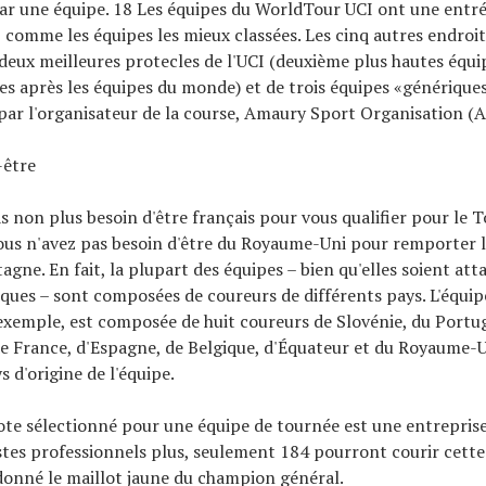
par une équipe. 18 Les équipes du WorldTour UCI ont une entr
, comme les équipes les mieux classées. Les cinq autres endroi
eux meilleures protecles de l'UCI (deuxième plus hautes équi
es après les équipes du monde) et de trois équipes «générique
par l'organisateur de la course, Amaury Sport Organisation (
-être
s non plus besoin d'être français pour vous qualifier pour le 
us n'avez pas besoin d'être du Royaume-Uni pour remporter l
gne. En fait, la plupart des équipes – bien qu'elles soient att
iques – sont composées de coureurs de différents pays. L'équi
exemple, est composée de huit coureurs de Slovénie, du Portug
e France, d'Espagne, de Belgique, d'Équateur et du Royaume-U
s d'origine de l'équipe.
ote sélectionné pour une équipe de tournée est une entreprise
istes professionnels plus, seulement 184 pourront courir cett
donné le maillot jaune du champion général.