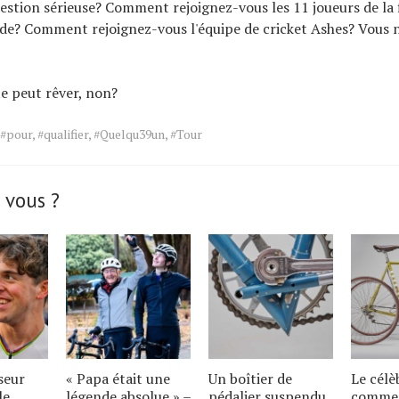
estion sérieuse? Comment rejoignez-vous les 11 joueurs de la f
? Comment rejoignez-vous l'équipe de cricket Ashes? Vous ne
te peut rêver, non?
#pour
,
#qualifier
,
#Quelqu39un
,
#Tour
 vous ?
seur
« Papa était une
Un boîtier de
Le célè
le
légende absolue » –
pédalier suspendu
comme