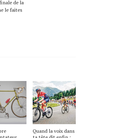
inale de la
 le faites
bre
Quand la voix dans
ntateur
ta tête dit enfin :