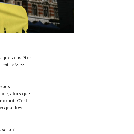
s que vous êtes
c'est: «Avez-
 vous
nce, alors que
norant. C'est
s qualifiez
s seront