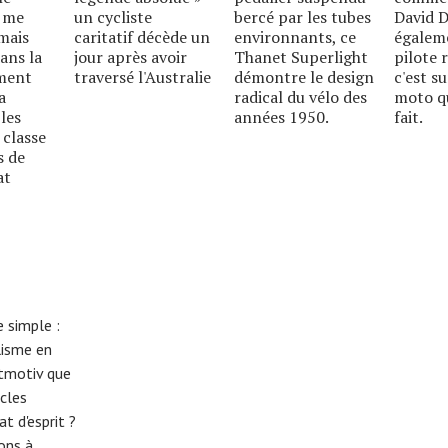
e me
un cycliste
bercé par les tubes
David D
mais
caritatif décède un
environnants, ce
égalem
ans la
jour après avoir
Thanet Superlight
pilote 
mment
traversé l'Australie
démontre le design
c'est s
a
radical du vélo des
moto qu
les
années 1950.
fait.
 classe
s de
at
 simple :
lisme en
eitmotiv que
cles
t d'esprit ?
tons à