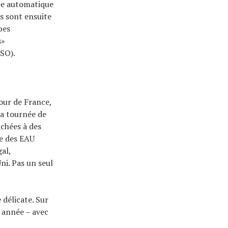
ée automatique
ts sont ensuite
pes
s»
ASO).
Tour de France,
a tournée de
achées à des
pe des EAU
al,
ni. Pas un seul
 délicate. Sur
e année – avec