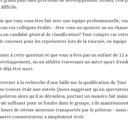
ifficile.
ois que vous vous êtes fait avec une équipe professionnelle, vou
rmi vos collègues étoilés – êtes-vous un sprinter ou un chasse
 un candidat général de classification? Tout compte car votr
it coureurs pour les représenter lors de la tournée, en équipe
hissez à cette question et que vous n'êtes pas un enfant de 12 
développement, ou un athlète traversant un autre sport d'end
t déjà être mort.
nternet à la recherche d'une faille sur la qualification du Tour
 pu trouver était une entrée Quora suggérant qu'un spectateur
e peloton alors qu'il se déroulera, portant un numéro fait maiso
rait suffisant pour se fondre dans le groupe, s'ils maintiennent
r heure de vitesse moyenne transportée par le peloton – nous
n autre commentateur a simplement écrit: