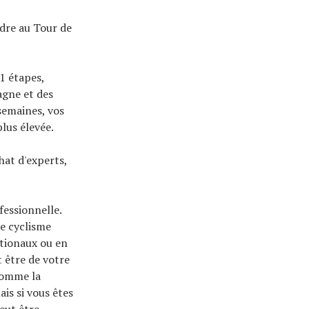
ndre au Tour de
1 étapes,
agne et des
semaines, vos
lus élevée.
hat d'experts,
fessionnelle.
de cyclisme
ationaux ou en
 être de votre
comme la
is si vous êtes
eut être