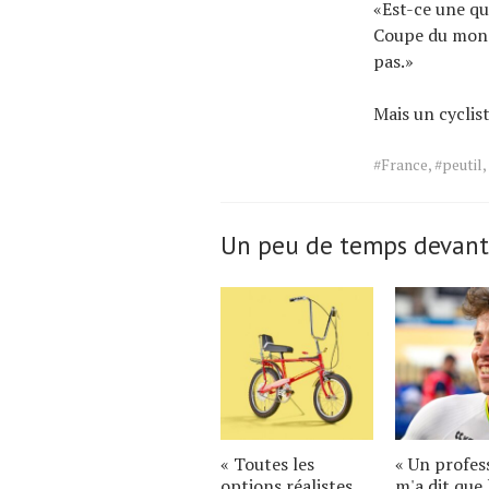
«Est-ce une qu
Coupe du monde
pas.»
Mais un cyclis
Tags
#France
,
#peutil
,
for
the
article.
Un peu de temps devant
« Toutes les
« Un profes
options réalistes
m'a dit que 