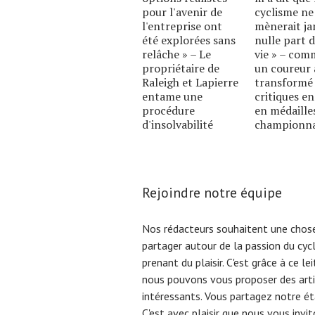
pour l'avenir de
cyclisme n
l'entreprise ont
mènerait ja
été explorées sans
nulle part d
relâche » – Le
vie » – co
propriétaire de
un coureur 
Raleigh et Lapierre
transformé 
entame une
critiques en
procédure
en médaille
d'insolvabilité
championn
Rejoindre notre équipe
Nos rédacteurs souhaitent une chose
partager autour de la passion du cyc
prenant du plaisir. C'est grâce à ce l
nous pouvons vous proposer des arti
intéressants. Vous partagez notre éta
C'est avec plaisir que nous vous invi