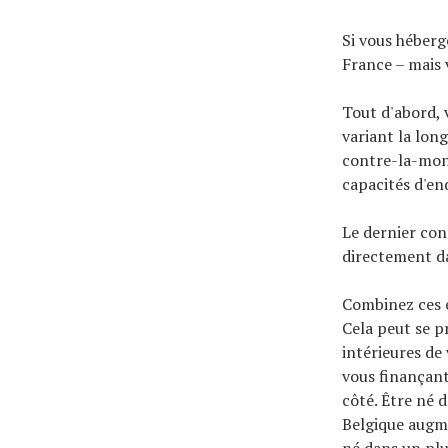
Si vous héberg
France – mais 
Tout d'abord, 
variant la lon
contre-la-mont
capacités d'en
Le dernier con
directement da
Combinez ces é
Cela peut se p
intérieures de
vous finançant
côté. Être né 
Belgique augme
né dans un plu