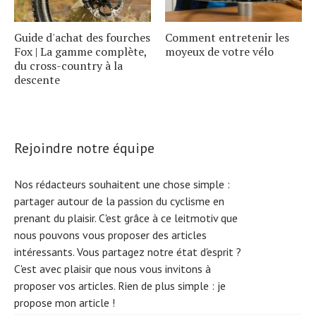
Guide d'achat des fourches
Comment entretenir les
Fox | La gamme complète,
moyeux de votre vélo
du cross-country à la
descente
Rejoindre notre équipe
Nos rédacteurs souhaitent une chose simple :
partager autour de la passion du cyclisme en
prenant du plaisir. C'est grâce à ce leitmotiv que
nous pouvons vous proposer des articles
intéressants. Vous partagez notre état d'esprit ?
C'est avec plaisir que nous vous invitons à
proposer vos articles. Rien de plus simple :
je
S
e
a
r
c
h
f
o
r
propose mon article !