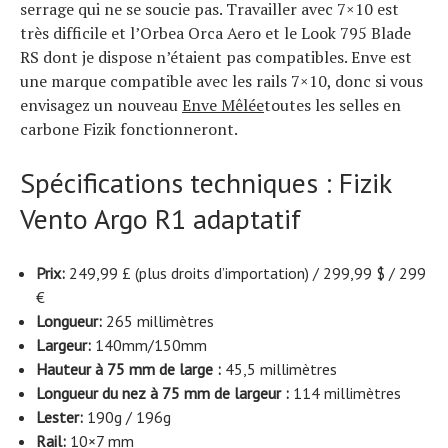
serrage qui ne se soucie pas. Travailler avec 7×10 est
très difficile et l’Orbea Orca Aero et le Look 795 Blade
RS dont je dispose n’étaient pas compatibles. Enve est
une marque compatible avec les rails 7×10, donc si vous
envisagez un nouveau
Enve Mêlée
toutes les selles en
carbone Fizik fonctionneront.
Spécifications techniques : Fizik
Vento Argo R1 adaptatif
Prix:
249,99 £ (plus droits d’importation) / 299,99 $ / 299
€
Longueur:
265 millimètres
Largeur:
140mm/150mm
Hauteur à 75 mm de large :
45,5 millimètres
Longueur du nez à 75 mm de largeur :
114 millimètres
Lester:
190g / 196g
Rail:
10×7 mm