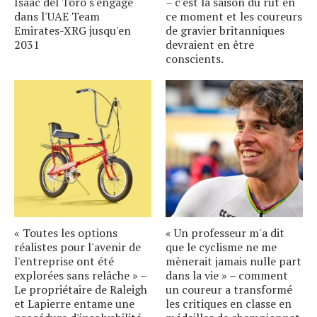
Isaac del Toro s'engage
– c'est la saison du rut en
dans l'UAE Team
ce moment et les coureurs
Emirates-XRG jusqu'en
de gravier britanniques
2031
devraient en être
conscients.
« Toutes les options
« Un professeur m'a dit
réalistes pour l'avenir de
que le cyclisme ne me
l'entreprise ont été
mènerait jamais nulle part
explorées sans relâche » –
dans la vie » – comment
Le propriétaire de Raleigh
un coureur a transformé
et Lapierre entame une
les critiques en classe en