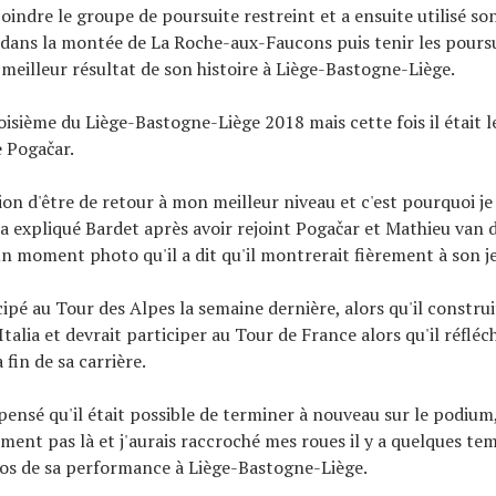
joindre le groupe de poursuite restreint et a ensuite utilisé s
dans la montée de La Roche-aux-Faucons puis tenir les pours
meilleur résultat de son histoire à Liège-Bastogne-Liège.
oisième du Liège-Bastogne-Liège 2018 mais cette fois il était l
e Pogačar.
sion d'être de retour à mon meilleur niveau et c'est pourquoi je 
 a expliqué Bardet après avoir rejoint Pogačar et Mathieu van d
 moment photo qu'il a dit qu'il montrerait fièrement à son je
cipé au Tour des Alpes la semaine dernière, alors qu'il constru
Italia et devrait participer au Tour de France alors qu'il réfléch
 fin de sa carrière.
 pensé qu'il était possible de terminer à nouveau sur le podium,
ment pas là et j'aurais raccroché mes roues il y a quelques temp
os de sa performance à Liège-Bastogne-Liège.