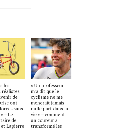
s les
« Un professeur
 réalistes
m'a dit que le
avenir de
cyclisme ne me
prise ont
mènerait jamais
lorées sans
nulle part dans la
 » – Le
vie » – comment
taire de
un coureur a
 et Lapierre
transformé les