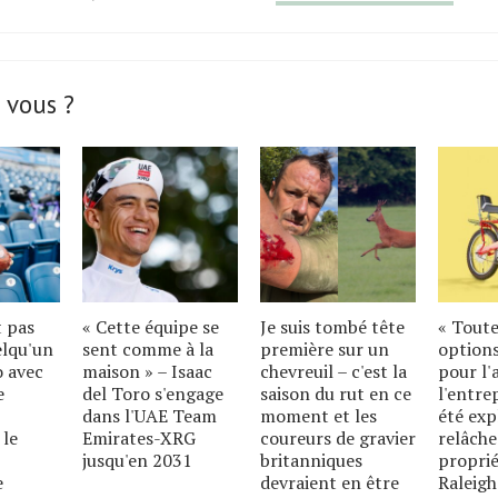
 vous ?
t pas
« Cette équipe se
Je suis tombé tête
« Toute
elqu'un
sent comme à la
première sur un
options
o avec
maison » – Isaac
chevreuil – c'est la
pour l'
e
del Toro s'engage
saison du rut en ce
l'entre
dans l'UAE Team
moment et les
été exp
 le
Emirates-XRG
coureurs de gravier
relâche
jusqu'en 2031
britanniques
proprié
e
devraient en être
Raleigh