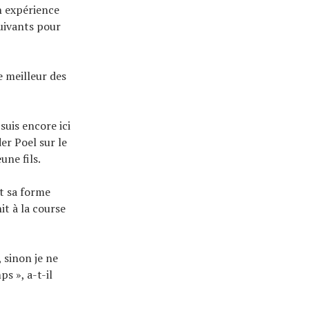
on expérience
uivants pour
e meilleur des
suis encore ici
er Poel sur le
une fils.
it sa forme
it à la course
 sinon je ne
s », a-t-il