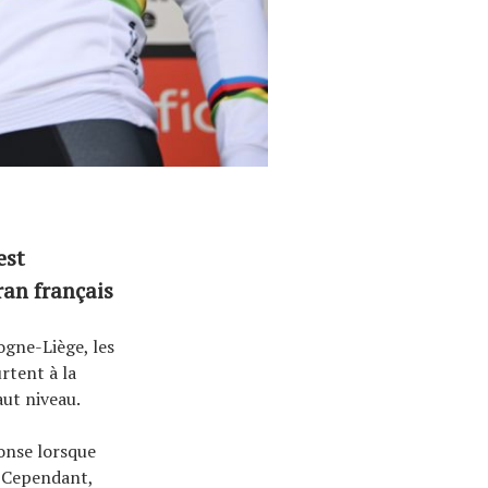
est
ran français
ogne-Liège, les
rtent à la
aut niveau.
onse lorsque
. Cependant,