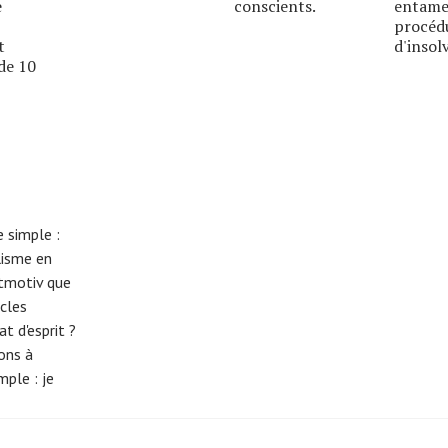
e
conscients.
entame
procéd
t
d'insolv
de 10
 simple :
lisme en
eitmotiv que
cles
t d'esprit ?
tons à
imple :
je