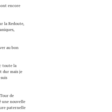
 sont encore
r la Redoute,
aniques,
ver au bon
c toute la
t dur mais je
 suis
 Tour de
sé une nouvelle
ure paternelle