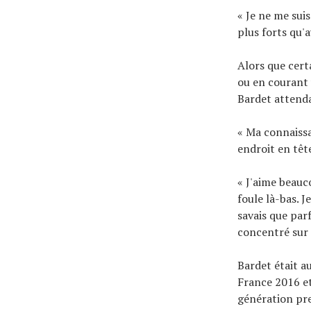
« Je ne me suis
plus forts qu'a
Alors que cert
ou en courant 
Bardet attenda
« Ma connaissa
endroit en tête
« J'aime beauc
foule là-bas. J
savais que parf
concentré sur 
Bardet était a
France 2016 et
génération pre