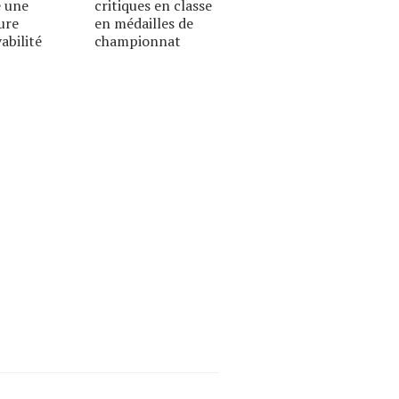
 une
critiques en classe
ure
en médailles de
abilité
championnat