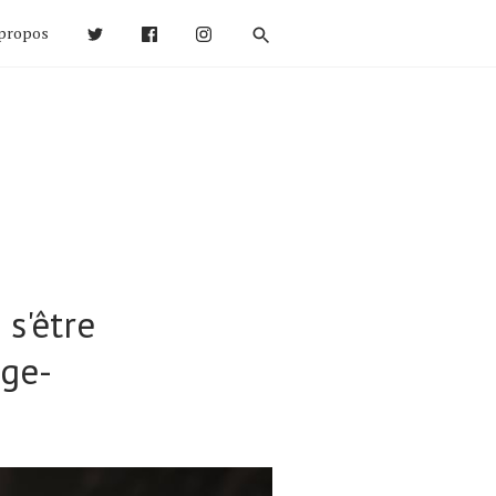
propos
s'être
ège-