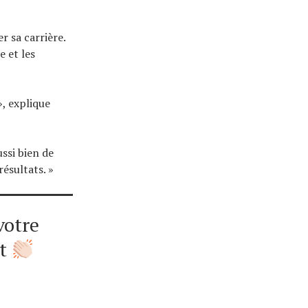
r sa carrière.
e et les
», explique
ssi bien de
ésultats. »
votre
et