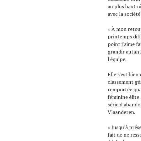
au plus haut n
avec la socié
« À mon retour,
printemps diffi
point j'aime fa
grandir autant
l'équipe.
Elle s'est bie
classement gén
remportée quat
féminine élite
série d'abando
Vlaanderen.
« Jusqu'à prése
fait de ne res