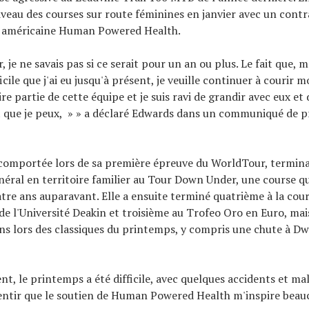
iveau des courses sur route féminines en janvier avec un contr
té américaine Human Powered Health.
 je ne savais pas si ce serait pour un an ou plus. Le fait que, m
cile que j'ai eu jusqu'à présent, je veuille continuer à courir 
ire partie de cette équipe et je suis ravi de grandir avec eux et 
 que je peux, » » a déclaré Edwards dans un communiqué de p
n comportée lors de sa première épreuve du WorldTour, termin
éral en territoire familier au Tour Down Under, une course qu'
re ans auparavant. Elle a ensuite terminé quatrième à la cour
 de l'Université Deakin et troisième au Trofeo Oro en Euro, ma
ns lors des classiques du printemps, y compris une chute à D
nt, le printemps a été difficile, avec quelques accidents et mal
sentir que le soutien de Human Powered Health m'inspire beauc