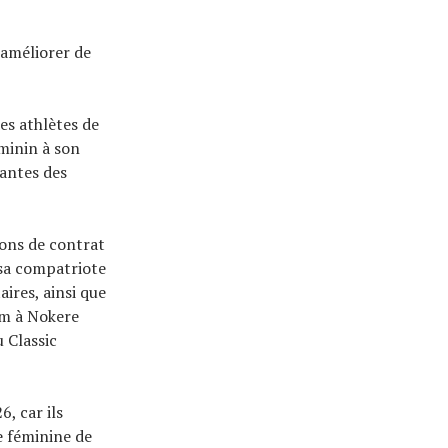
'améliorer de
s athlètes de
éminin à son
antes des
ions de contrat
 sa compatriote
ires, ainsi que
um à Nokere
 Classic
, car ils
e féminine de