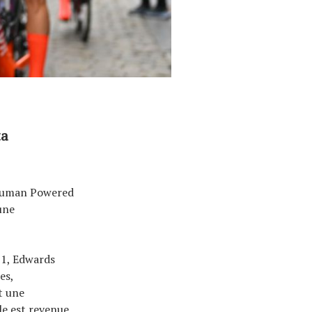
ta
 Human Powered
une
21, Edwards
es,
t une
le est revenue