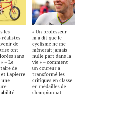
s les
« Un professeur
 réalistes
m'a dit que le
avenir de
cyclisme ne me
prise ont
mènerait jamais
lorées sans
nulle part dans la
 » – Le
vie » – comment
taire de
un coureur a
 et Lapierre
transformé les
 une
critiques en classe
ure
en médailles de
abilité
championnat