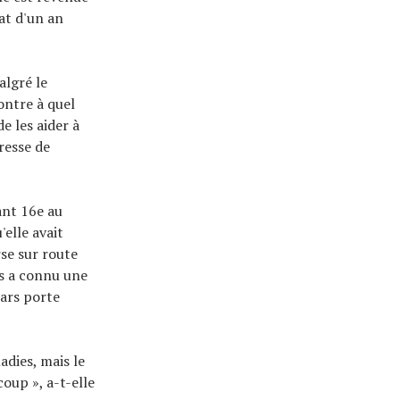
at d'un an
algré le
montre à quel
de les aider à
resse de
ant 16e au
elle avait
se sur route
is a connu une
wars porte
adies, mais le
oup », a-t-elle