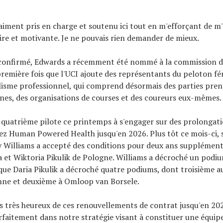
aiment pris en charge et soutenu ici tout en m'efforçant de m
ire et motivante. Je ne pouvais rien demander de mieux.
 confirmé, Edwards a récemment été nommé à la commission de
a première fois que l'UCI ajoute des représentants du peloton f
lisme professionnel, qui comprend désormais des parties pren
nes, des organisations de courses et des coureurs eux-mêmes.
 quatrième pilote ce printemps à s'engager sur des prolongat
ez Human Powered Health jusqu'en 2026. Plus tôt ce mois-ci,
y Williams a accepté des conditions pour deux ans supplémenta
a et Wiktoria Pikulik de Pologne. Williams a décroché un podi
que Daria Pikulik a décroché quatre podiums, dont troisième au
ne et deuxième à Omloop van Borsele.
très heureux de ces renouvellements de contrat jusqu'en 2026
rfaitement dans notre stratégie visant à constituer une équip