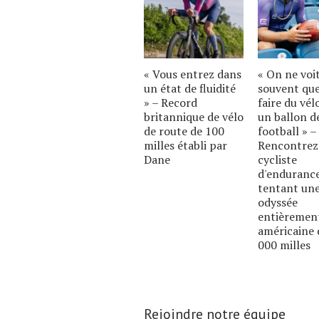
« Vous entrez dans
« On ne voi
un état de fluidité
souvent qu
» – Record
faire du vél
britannique de vélo
un ballon d
de route de 100
football » –
milles établi par
Rencontrez
Dane
cycliste
d'enduranc
tentant un
odyssée
entièremen
américaine 
000 milles
Rejoindre notre équipe