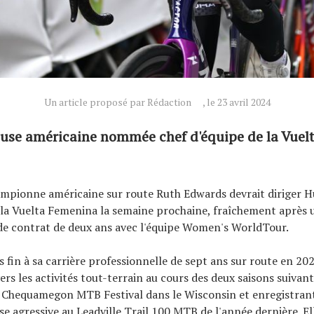
Un article proposé par Rédaction
, le 23 avril 2024
use américaine nommée chef d'équipe de la Vuel
ampionne américaine sur route Ruth Edwards devrait diriger
 la Vuelta Femenina la semaine prochaine, fraîchement après 
de contrat de deux ans avec l'équipe Women's WorldTour.
s fin à sa carrière professionnelle de sept ans sur route en 20
ers les activités tout-terrain au cours des deux saisons suivant
 Chequamegon MTB Festival dans le Wisconsin et enregistran
e agressive au Leadville Trail 100 MTB de l'année dernière. El