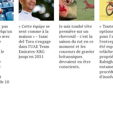
t pas
« Cette équipe se
Je suis tombé tête
« Toute
elqu'un
sent comme à la
première sur un
options
o avec
maison » – Isaac
chevreuil – c'est la
pour l'
e
del Toro s'engage
saison du rut en ce
l'entre
dans l'UAE Team
moment et les
été exp
 le
Emirates-XRG
coureurs de gravier
relâche
jusqu'en 2031
britanniques
proprié
e
devraient en être
Raleigh
e
conscients.
entame
procéd
t
d'insolv
de 10