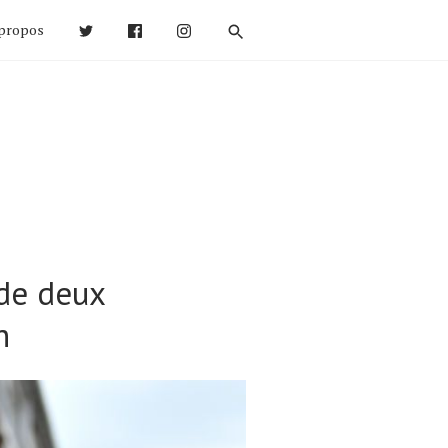
propos
de deux
h