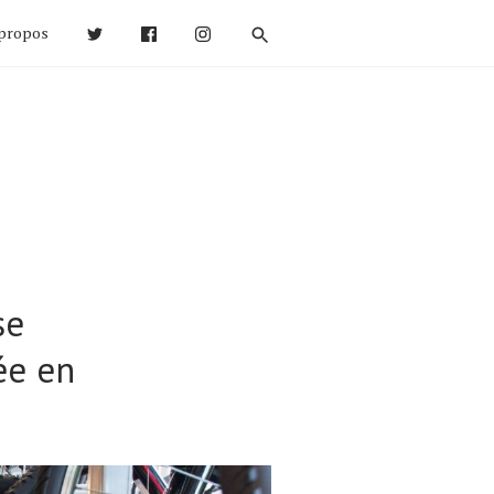
propos
se
ée en