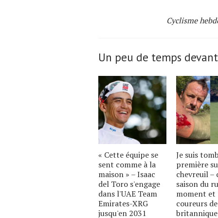
Cyclisme hebd
Un peu de temps devant
« Cette équipe se
Je suis tom
sent comme à la
première su
maison » – Isaac
chevreuil – c
del Toro s'engage
saison du ru
dans l'UAE Team
moment et 
Emirates-XRG
coureurs de
jusqu'en 2031
britannique