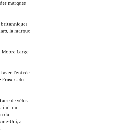
i des marques
e britanniques
mars, la marque
et Moore Large
 avec l'entrée
 Frasers du
taire de vélos
raîné une
in du
aume-Uni, a
.