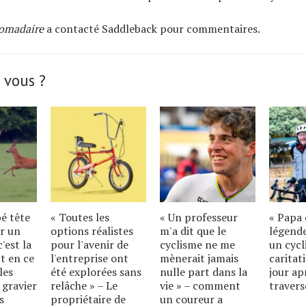
omadaire
a contacté Saddleback pour commentaires.
 vous ?
bé tête
« Toutes les
« Un professeur
« Papa 
r un
options réalistes
m'a dit que le
légende
'est la
pour l'avenir de
cyclisme ne me
un cycl
t en ce
l'entreprise ont
mènerait jamais
caritat
les
été explorées sans
nulle part dans la
jour ap
 gravier
relâche » – Le
vie » – comment
travers
s
propriétaire de
un coureur a