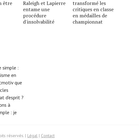
n être
Raleigh et Lapierre
transformé les
entame une
critiques en classe
procédure
en médailles de
d'insolvabilité
championnat
 simple :
lisme en
eitmotiv que
cles
t d'esprit ?
tons à
imple :
je
its réservés. |
Légal
|
Contact