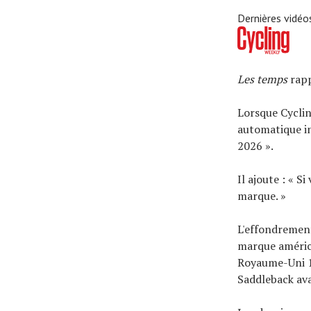
Dernières vidéo
Les temps
rapp
Lorsque Cyclin
automatique in
2026 ».
Il ajoute : « S
marque. »
L'effondrement
marque américa
Royaume-Uni 1
Saddleback ava