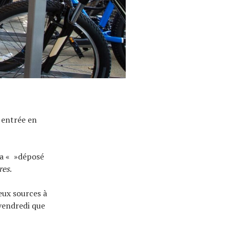
t entrée en
, a « »déposé
res
.
eux sources à
 vendredi que