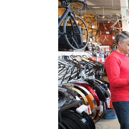
Actualités
Technologies
Tests de produits
Conseils
Tendances
Tous nos articles
À propos