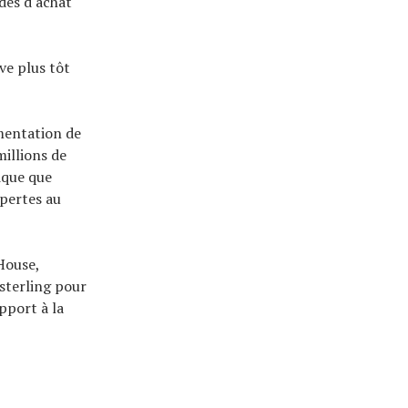
ides d'achat
ve plus tôt
mentation de
millions de
dique que
 pertes au
House,
 sterling pour
pport à la