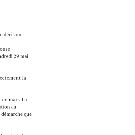
e décision.
ponse
ndredi 29 mai
irectement la
k en mars. La
ution au
e démarche que