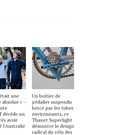
était une
Un boîtier de
 absolue » –
pédalier suspendu
iste
bercé par les tubes
if décède un
environnants, ce
rès avoir
Thanet Superlight
é l'Australie
démontre le design
radical du vélo des