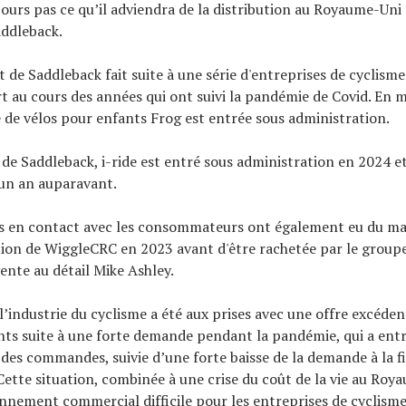
jours pas ce qu’il adviendra de la distribution au Royaume-Un
addleback.
 de Saddleback fait suite à une série d'entreprises de cyclism
rt au cours des années qui ont suivi la pandémie de Covid. En 
 de vélos pour enfants Frog est entrée sous administration.
l de Saddleback, i-ride est entré sous administration en 2024 
 un an auparavant.
s en contact avec les consommateurs ont également eu du mal
ion de WiggleCRC en 2023 avant d'être rachetée par le groupe
ente au détail Mike Ashley.
l’industrie du cyclisme a été aux prises avec une offre excéden
ts suite à une forte demande pendant la pandémie, qui a ent
es commandes, suivie d’une forte baisse de la demande à la f
ette situation, combinée à une crise du coût de la vie au Roy
nnement commercial difficile pour les entreprises de cyclisme