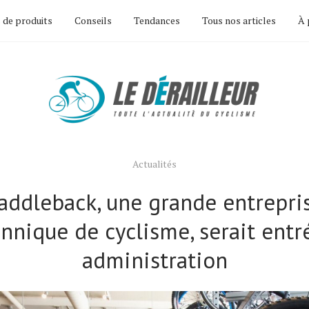
 de produits
Conseils
Tendances
Tous nos articles
À 
Actualités
addleback, une grande entrepri
annique de cyclisme, serait entr
administration