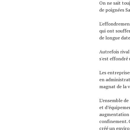
On ne sait tou
de poignées S
L'effondrement
qui ont souffe
de longue date
Autrefois riva
s'est effondré
Les entreprise
en administrat
magnat de la v
L’ensemble de 
et d’équipemen
augmentation d
confinement. C
créé un enviro