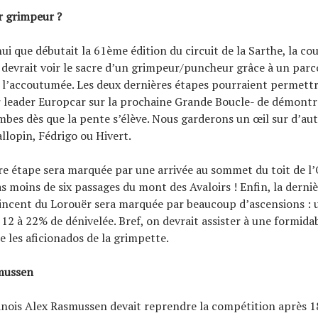
r grimpeur ?
hui que débutait la 61ème édition du circuit de la Sarthe, la co
devrait voir le sacre d’un grimpeur/puncheur grâce à un parc
 l’accoutumée. Les deux dernières étapes pourraient permettr
 leader Europcar sur la prochaine Grande Boucle- de démontre
ambes dès que la pente s’élève. Nous garderons un œil sur d’aut
allopin, Fédrigo ou Hivert.
re étape sera marquée par une arrivée au sommet du toit de l’
s moins de six passages du mont des Avaloirs ! Enfin, la derni
incent du Lorouër sera marquée par beaucoup d’ascensions : 
 12 à 22% de dénivelée. Bref, on devrait assister à une formida
e les aficionados de la grimpette.
mussen
anois Alex Rasmussen devait reprendre la compétition après 1