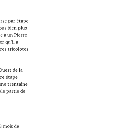
urse par étape
ous bien plus
e à un Pierre
r qu’il a
res tricolotes
Ouest de la
ère étape
une trentaine
ble partie de
8 mois de