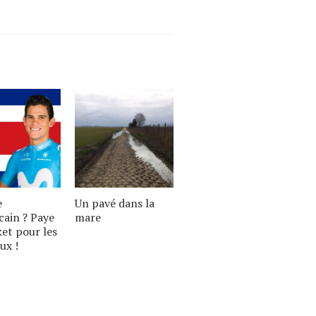
e
Un pavé dans la
cain ? Paye
mare
ket pour les
ux !