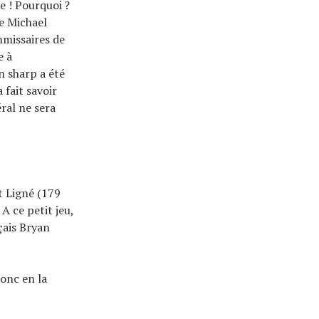
e ! Pourquoi ?
e Michael
mmissaires de
e à
n sharp a été
 fait savoir
ral ne sera
t Ligné (179
 A ce petit jeu,
çais Bryan
onc en la