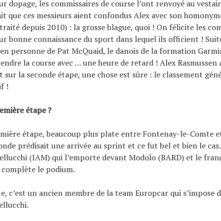
r dopage, les commissaires de course l’ont renvoyé au vestair
ait que ces messieurs aient confondus Alex avec son homonym
raité depuis 2010) : la grosse blague, quoi ! On félicite les co
ur bonne connaissance du sport dans lequel ils officient ! Suit
 en personne de Pat McQuaid, le danois de la formation Garmi
rendre la course avec … une heure de retard ! Alex Rasmussen a
it sur la seconde étape, une chose est sûre : le classement géné
f !
emière étape ?
emière étape, beaucoup plus plate entre Fontenay-le-Comte e
nde prédisait une arrivée au sprint et ce fut bel et bien le cas.
ellucchi (IAM) qui l’emporte devant Modolo (BARD) et le fran
 complète le podium.
e, c’est un ancien membre de la team Europcar qui s’impose d
llucchi.