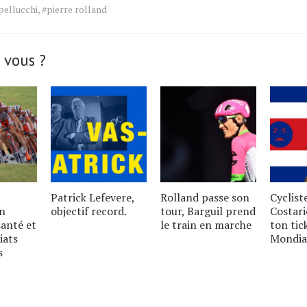
pellucchi
,
#pierre rolland
 vous ?
Patrick Lefevere,
Rolland passe son
Cyclist
un
objectif record.
tour, Barguil prend
Costari
santé et
le train en marche
ton tic
iats
Mondia
s