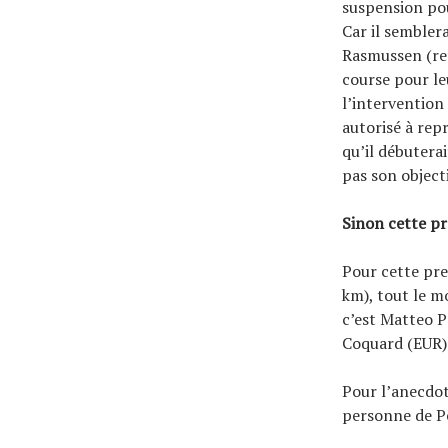
suspension pou
Car il sembler
Rasmussen (ret
course pour le
l’intervention
autorisé à rep
qu’il débutera
pas son objecti
Sinon cette pr
Pour cette pr
km), tout le mo
c’est Matteo P
Coquard (EUR)
Pour l’anecdot
personne de Pe