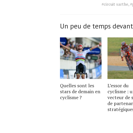
Tags
#circuit sarthe
,
#
for
the
article.
Un peu de temps devant
Quelles sont les
L’essor du
stars de demain en
cyclisme : 
cyclisme ?
vecteur de 
de partenar
stratégique