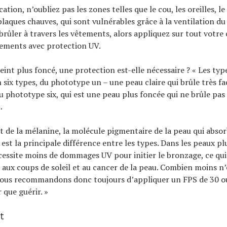
cation, n’oubliez pas les zones telles que le cou, les oreilles, l
plaques chauves, qui sont vulnérables grâce à la ventilation du
ûler à travers les vêtements, alors appliquez sur tout votre 
tements avec protection UV.
eint plus foncé, une protection est-elle nécessaire ? « Les typ
n six types, du phototype un – une peau claire qui brûle très f
u phototype six, qui est une peau plus foncée qui ne brûle pas
.
t de la mélanine, la molécule pigmentaire de la peau qui abso
est la principale différence entre les types. Dans les peaux pl
essite moins de dommages UV pour initier le bronzage, ce qui
 aux coups de soleil et au cancer de la peau. Combien moins n’e
nous recommandons donc toujours d’appliquer un FPS de 30 ou 
 que guérir. »
t