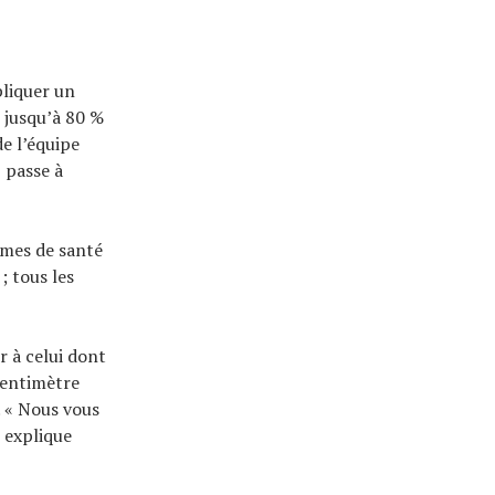
pliquer un
r jusqu’à 80 %
de l’équipe
 passe à
èmes de santé
; tous les
r à celui dont
 centimètre
. « Nous vous
, explique