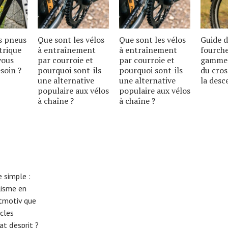
s pneus
Que sont les vélos
Que sont les vélos
Guide d
trique
à entraînement
à entraînement
fourche
vous
par courroie et
par courroie et
gamme 
soin ?
pourquoi sont-ils
pourquoi sont-ils
du cros
une alternative
une alternative
la desc
populaire aux vélos
populaire aux vélos
à chaîne ?
à chaîne ?
 simple :
lisme en
eitmotiv que
cles
t d'esprit ?