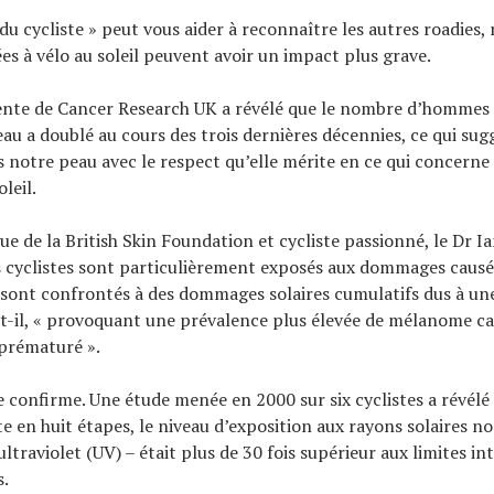
u cycliste » peut vous aider à reconnaître les autres roadies, 
es à vélo au soleil peuvent avoir un impact plus grave.
ente de Cancer Research UK a révélé que le nombre d’hommes
eau a doublé au cours des trois dernières décennies, ce qui su
s notre peau avec le respect qu’elle mérite en ce qui concern
leil.
e de la British Skin Foundation et cycliste passionné, le Dr I
s cyclistes sont particulièrement exposés aux dommages causés 
s sont confrontés à des dommages solaires cumulatifs dus à un
it-il, « provoquant une prévalence plus élevée de mélanome c
 prématuré ».
e confirme. Une étude menée en 2000 sur six cyclistes a révélé
e en huit étapes, le niveau d’exposition aux rayons solaires no
traviolet (UV) – était plus de 30 fois supérieur aux limites in
.