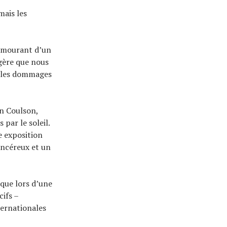
mais les
 mourant d’un
ggère que nous
e les dommages
an Coulson,
par le soleil.
e exposition
ancéreux et un
 que lors d’une
cifs –
ternationales