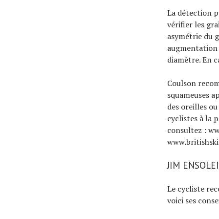
La détection p
vérifier les g
asymétrie du g
augmentation d
diamètre. En c
Coulson recom
squameuses app
des oreilles ou
cyclistes à la 
consultez : w
www.britishsk
JIM ENSOLE
Le cycliste re
voici ses cons