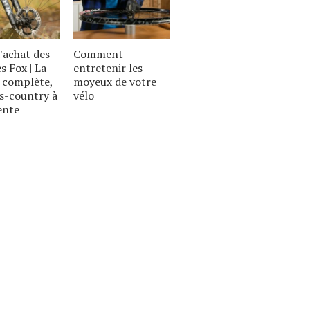
'achat des
Comment
s Fox | La
entretenir les
complète,
moyeux de votre
s-country à
vélo
ente