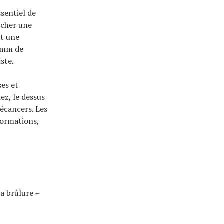
sentiel de
rcher une
et une
6 mm de
ste.
es et
ez, le dessus
récancers. Les
nformations,
a brûlure –