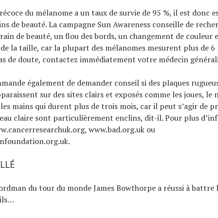
récoce du mélanome a un taux de survie de 95 %, il est donc es
rains de beauté. La campagne Sun Awareness conseille de reche
rain de beauté, un flou des bords, un changement de couleur 
e la taille, car la plupart des mélanomes mesurent plus de 
as de doute, contactez immédiatement votre médecin générali
mande également de demander conseil si des plaques rugueus
araissent sur des sites clairs et exposés comme les joues, le n
 les mains qui durent plus de trois mois, car il peut s’agir de p
peau claire sont particulièrement enclins, dit-il. Pour plus d’i
ww.cancerresearchuk.org, www.bad.org.uk ou
infoundation.org.uk.
ILLÉ
cordman du tour du monde James Bowthorpe a réussi à battre l
eils…