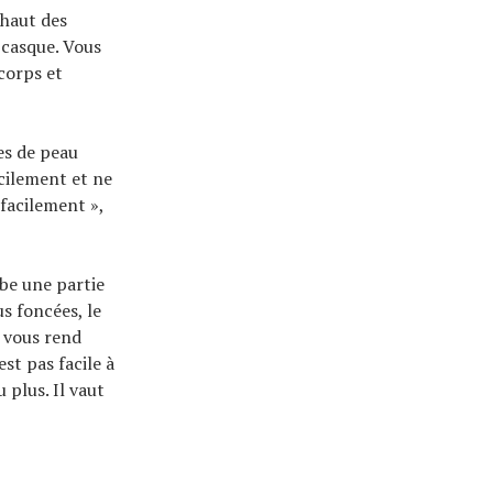
e haut des
 casque. Vous
corps et
es de peau
acilement et ne
 facilement »,
rbe une partie
us foncées, le
 vous rend
st pas facile à
plus. Il vaut