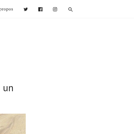
propos
e un