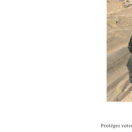
Actualités
Technologies
Tests de produits
Conseils
Tendances
Tous nos articles
À propos
Protégez votr