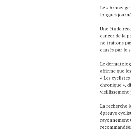
Le « bronzage d
longues journé
Une étude réc
cancer de la p
ne traitons pa
causés par le so
Le dermatologu
affirme que le
« Les cycliste
chronique », d
vieillissement
La recherche l
épreuve cyclist
rayonnement ul
recommandées