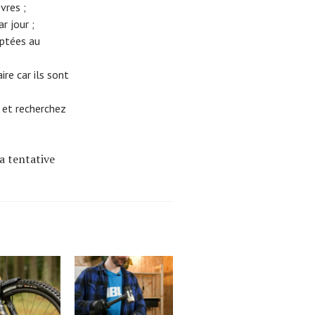
vres ;
r jour ;
aptées au
re car ils sont
 et recherchez
a tentative