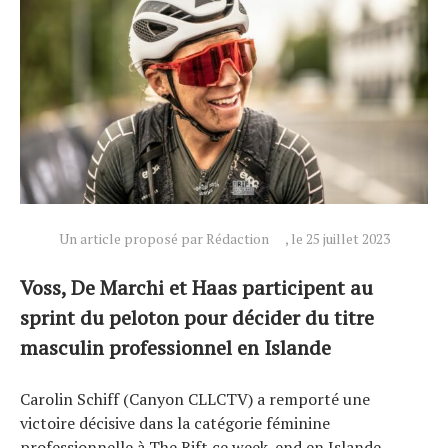
Actualités
Technologies
Tests de produits
Conseils
Un article proposé par Rédaction
, le 25 juillet 2023
Tendances
Voss, De Marchi et Haas participent au
Tous nos articles
sprint du peloton pour décider du titre
À propos
masculin professionnel en Islande
Carolin Schiff (Canyon CLLCTV) a remporté une
victoire décisive dans la catégorie féminine
professionnelle à The Rift ce week-end en Islande