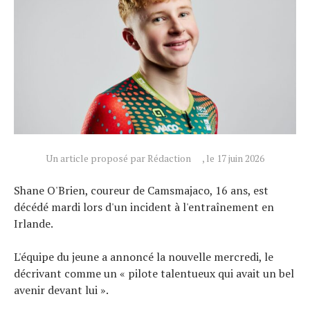
Actualités
Un article proposé par Rédaction
, le 17 juin 2026
Technologies
Tests de produits
Shane O'Brien, coureur de Camsmajaco, 16 ans, est
décédé mardi lors d'un incident à l'entraînement en
Conseils
Irlande.
Tendances
Tous nos articles
L'équipe du jeune a annoncé la nouvelle mercredi, le
décrivant comme un « pilote talentueux qui avait un bel
À propos
avenir devant lui ».