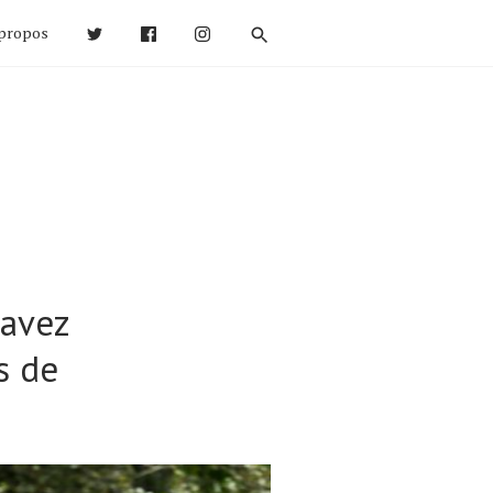
propos
savez
s de