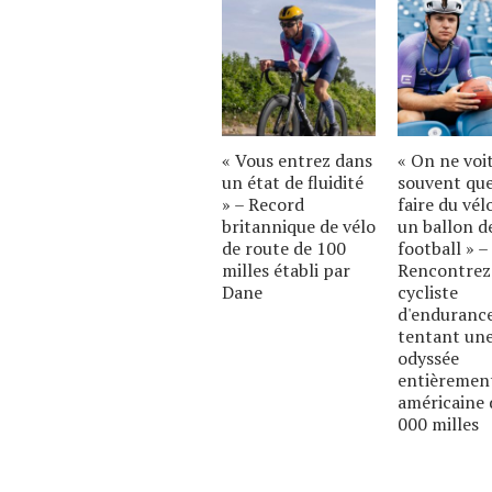
« Vous entrez dans
« On ne voi
un état de fluidité
souvent qu
» – Record
faire du vél
britannique de vélo
un ballon d
de route de 100
football » –
milles établi par
Rencontrez
Dane
cycliste
d'enduranc
tentant un
odyssée
entièremen
américaine 
000 milles