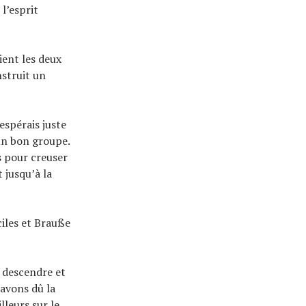
l’esprit
ent les deux
struit un
’espérais juste
un bon groupe.
és pour creuser
 jusqu’à la
iles et Brauße
 descendre et
avons dû la
lleurs sur le