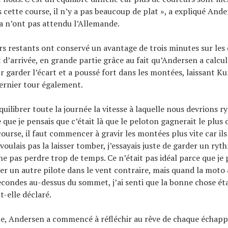
s cette course, il n’y a pas beaucoup de plat », a expliqué And
a n’ont pas attendu l’Allemande.
rs restants ont conservé un avantage de trois minutes sur les 
t d’arrivée, en grande partie grâce au fait qu’Andersen a calcu
r garder l’écart et a poussé fort dans les montées, laissant K
ernier tour également.
équilibrer toute la journée la vitesse à laquelle nous devrions r
que je pensais que c’était là que le peloton gagnerait le plus
 course, il faut commencer à gravir les montées plus vite car il
e voulais pas la laisser tomber, j’essayais juste de garder un ry
e pas perdre trop de temps. Ce n’était pas idéal parce que je 
er un autre pilote dans le vent contraire, mais quand la moto a
secondes au-dessus du sommet, j’ai senti que la bonne chose éta
t-elle déclaré.
ale, Andersen a commencé à réfléchir au rêve de chaque échap