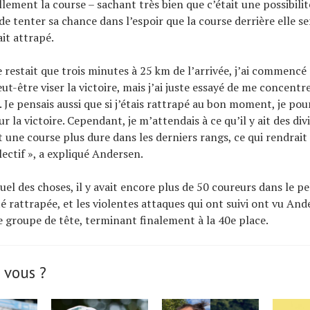
lement la course – sachant très bien que c’était une possibilit
e tenter sa chance dans l’espoir que la course derrière elle ser
ait attrapé.
e restait que trois minutes à 25 km de l’arrivée, j’ai commencé 
ut-être viser la victoire, mais j’ai juste essayé de me concentre
 Je pensais aussi que si j’étais rattrapé au bon moment, je pou
ur la victoire. Cependant, je m’attendais à ce qu’il y ait des div
 une course plus dure dans les derniers rangs, ce qui rendrait
lectif », a expliqué Andersen.
uel des choses, il y avait encore plus de 50 coureurs dans le p
té rattrapée, et les violentes attaques qui ont suivi ont vu An
e groupe de tête, terminant finalement à la 40e place.
 vous ?