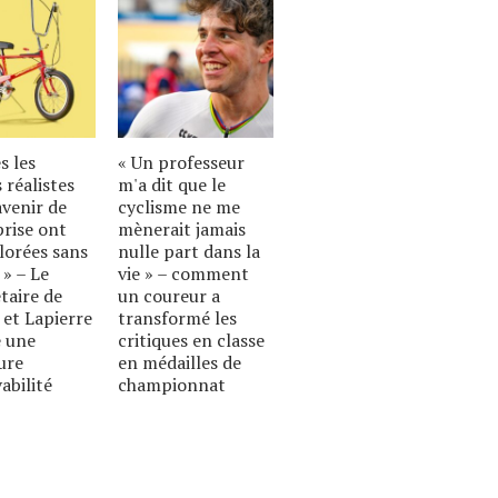
s les
« Un professeur
 réalistes
m'a dit que le
avenir de
cyclisme ne me
prise ont
mènerait jamais
lorées sans
nulle part dans la
 » – Le
vie » – comment
taire de
un coureur a
 et Lapierre
transformé les
 une
critiques en classe
ure
en médailles de
abilité
championnat