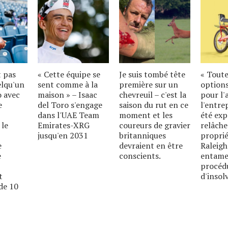
t pas
« Cette équipe se
Je suis tombé tête
« Toute
elqu'un
sent comme à la
première sur un
options
o avec
maison » – Isaac
chevreuil – c'est la
pour l'
e
del Toro s'engage
saison du rut en ce
l'entre
dans l'UAE Team
moment et les
été exp
 le
Emirates-XRG
coureurs de gravier
relâche
jusqu'en 2031
britanniques
proprié
e
devraient en être
Raleigh
e
conscients.
entame
procéd
t
d'insolv
de 10