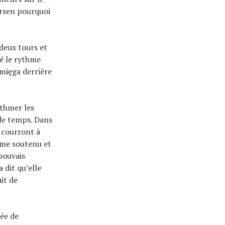
ersen pourquoi
deux tours et
lé le rythme
umięga derrière
ythmer les
 de temps. Dans
s courront à
thme soutenu et
pouvais
 dit qu’elle
it de
pée de