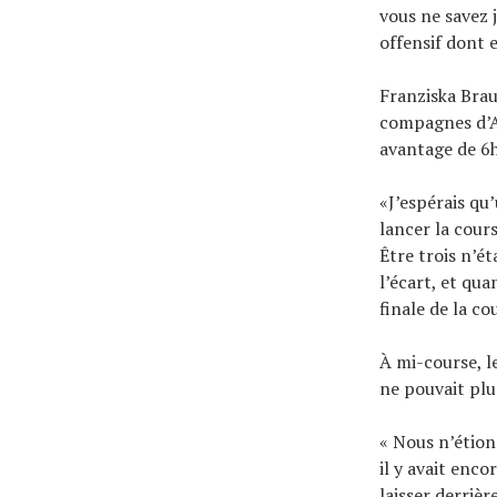
vous ne savez 
offensif dont e
Franziska Bra
compagnes d’An
avantage de 6h
«J’espérais qu’
lancer la cour
Être trois n’ét
l’écart, et qua
finale de la cou
À mi-course, l
ne pouvait plu
« Nous n’étion
il y avait enc
laisser derrièr