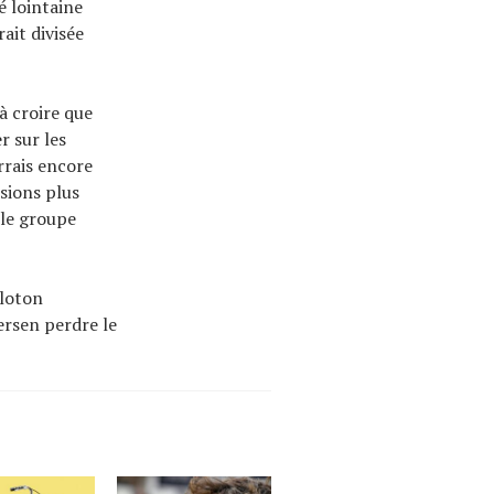
é lointaine
ait divisée
à croire que
r sur les
rrais encore
isions plus
 le groupe
eloton
dersen perdre le