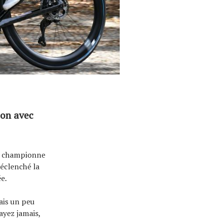
ion avec
la championne
éclenché la
ée.
tais un peu
ayez jamais,