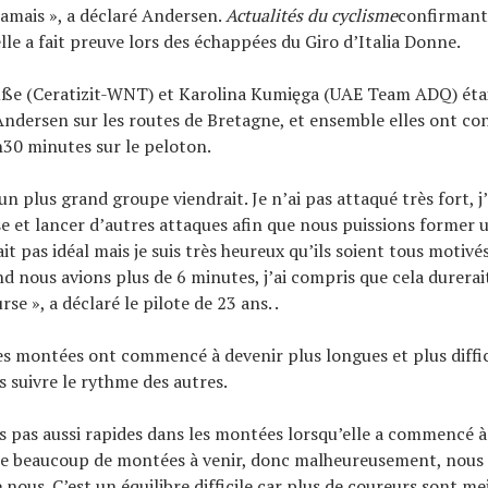
jamais », a déclaré Andersen.
Actualités du cyclisme
confirmant 
lle a fait preuve lors des échappées du Giro d’Italia Donne.
uße (Ceratizit-WNT) et Karolina Kumięga (UAE Team ADQ) étai
dersen sur les routes de Bretagne, et ensemble elles ont con
30 minutes sur le peloton.
un plus grand groupe viendrait. Je n’ai pas attaqué très fort, j
se et lancer d’autres attaques afin que nous puissions former 
ait pas idéal mais je suis très heureux qu’ils soient tous motiv
nd nous avions plus de 6 minutes, j’ai compris que cela durerait
rse », a déclaré le pilote de 23 ans. .
es montées ont commencé à devenir plus longues et plus diffic
s suivre le rythme des autres.
s pas aussi rapides dans les montées lorsqu’elle a commencé à
ore beaucoup de montées à venir, donc malheureusement, nous 
e nous. C’est un équilibre difficile car plus de coureurs sont mei