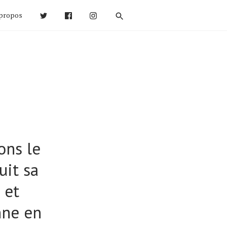
propos
ons le
uit sa
 et
nne en