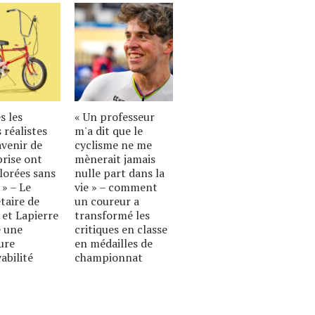
s les
« Un professeur
 réalistes
m'a dit que le
avenir de
cyclisme ne me
prise ont
mènerait jamais
lorées sans
nulle part dans la
 » – Le
vie » – comment
taire de
un coureur a
 et Lapierre
transformé les
 une
critiques en classe
ure
en médailles de
abilité
championnat