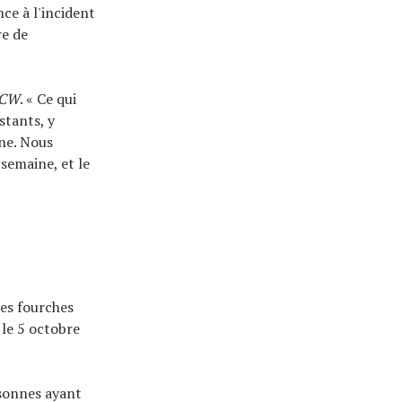
nce à l'incident
re de
CW
. « Ce qui
stants, y
ine. Nous
semaine, et le
res fourches
 le 5 octobre
sonnes ayant