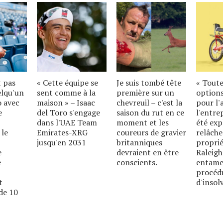
t pas
« Cette équipe se
Je suis tombé tête
« Toute
elqu'un
sent comme à la
première sur un
options
o avec
maison » – Isaac
chevreuil – c'est la
pour l'
e
del Toro s'engage
saison du rut en ce
l'entre
dans l'UAE Team
moment et les
été exp
 le
Emirates-XRG
coureurs de gravier
relâche
jusqu'en 2031
britanniques
proprié
e
devraient en être
Raleigh
e
conscients.
entame
procéd
t
d'insolv
de 10