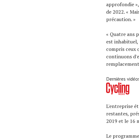
approfondie », 
de 2022. « Mai
précaution. »
« Quatre ans p
est inhabituel,
compris ceux q
continuons d'e
remplacement 
Dernières vidéo
L'entreprise é
restantes, pré
2019 et le 16 
Le programme 