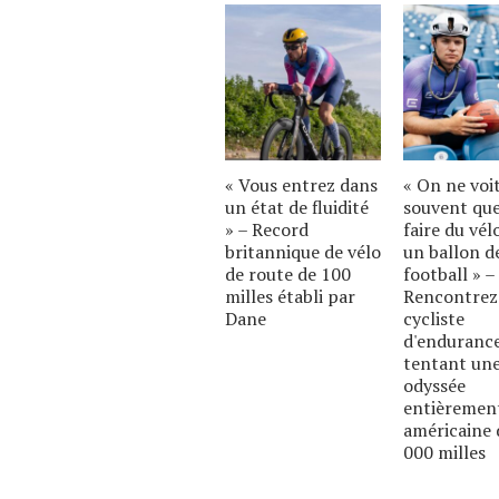
« Vous entrez dans
« On ne voi
un état de fluidité
souvent qu
» – Record
faire du vél
britannique de vélo
un ballon d
de route de 100
football » –
milles établi par
Rencontrez
Dane
cycliste
d'enduranc
tentant un
odyssée
entièremen
américaine 
000 milles