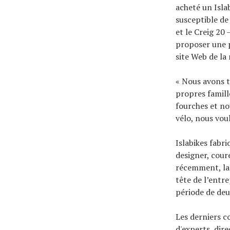
acheté un Isl
susceptible de
et le Creig 20 
proposer une p
site Web de la
« Nous avons t
propres famill
fourches et no
vélo, nous voul
Islabikes fabr
designer, cour
récemment, la 
tête de l’entre
période de deu
Les derniers c
d'experts, dir