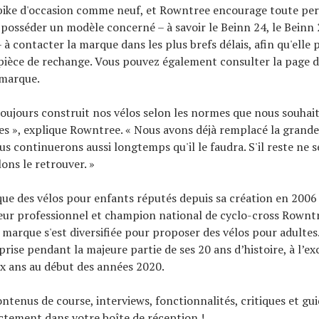
abike d'occasion comme neuf, et Rowntree encourage toute pe
 posséder un modèle concerné – à savoir le Beinn 24, le Beinn 
– à contacter la marque dans les plus brefs délais, afin qu'elle 
ièce de rechange. Vous pouvez également consulter la page de
 marque.
oujours construit nos vélos selon les normes que nous souhai
es », explique Rowntree. « Nous avons déjà remplacé la grande
us continuerons aussi longtemps qu'il le faudra. S'il reste ne s
ons le retrouver. »
ique des vélos pour enfants réputés depuis sa création en 2006 
eur professionnel et champion national de cyclo-cross Rowntr
marque s'est diversifiée pour proposer des vélos pour adultes. 
prise pendant la majeure partie de ses 20 ans d’histoire, à l’e
x ans au début des années 2020.
ontenus de course, interviews, fonctionnalités, critiques et gu
ectement dans votre boîte de réception !