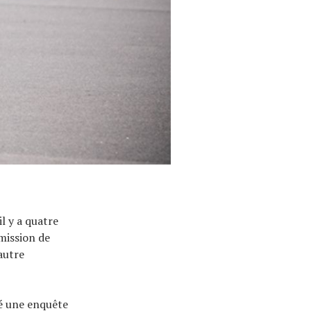
l y a quatre
mission de
autre
é une enquête