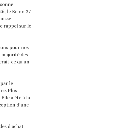
rsonne
26, le Beinn 27
puisse
 rappel sur le
tons pour nos
 majorité des
erait-ce qu'un
par le
ee. Plus
Elle a été à la
xception d’une
ides d'achat