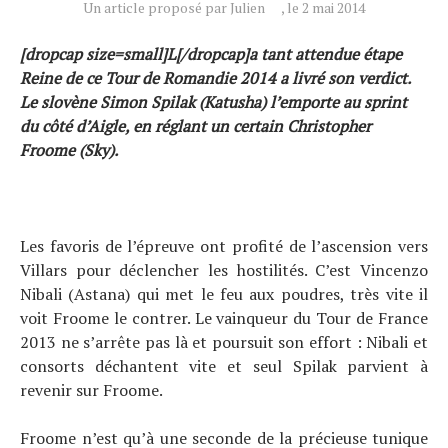
Conseils
Un article proposé par Julien
, le 2 mai 2014
Tendances
[dropcap size=small]L[/dropcap]a tant attendue étape
Reine de ce Tour de Romandie 2014 a livré son verdict.
Tous nos articles
Le slovène Simon Spilak (Katusha) l’emporte au sprint
À propos
du côté d’Aigle, en réglant un certain Christopher
Froome (Sky).
Les favoris de l’épreuve ont profité de l’ascension vers
Villars pour déclencher les hostilités. C’est Vincenzo
Nibali (Astana) qui met le feu aux poudres, très vite il
voit Froome le contrer. Le vainqueur du Tour de France
2013 ne s’arrête pas là et poursuit son effort : Nibali et
consorts déchantent vite et seul Spilak parvient à
revenir sur Froome.
Froome n’est qu’à une seconde de la précieuse tunique