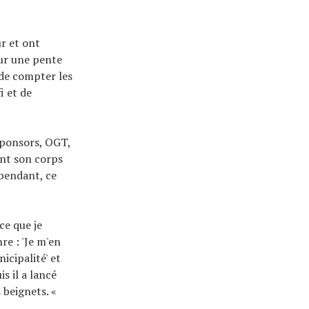
ur et ont
sur une pente
 de compter les
i et de
 sponsors, OGT,
ont son corps
ependant, ce
ce que je
nre : 'Je m'en
nicipalité' et
s il a lancé
s beignets. «