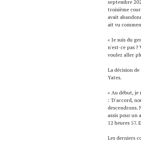
septembre 2025
troisième cour
avait abandonn
ait vu comment
« Je suis du ge
n'est-ce pas ?
voulez aller plu
La décision de
Yates.
« Au début, je 
: 'D'accord, no
descendrons. N
assis pour un a
12 heures 57. E
Les derniers c