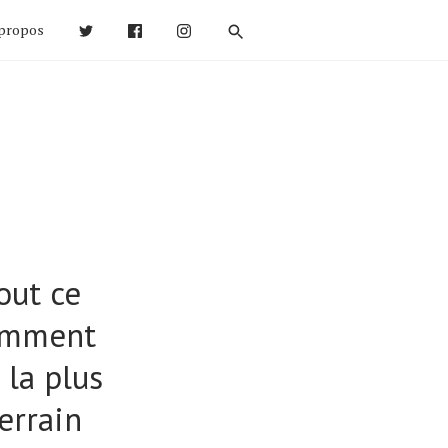
propos
out ce
comment
la plus
terrain