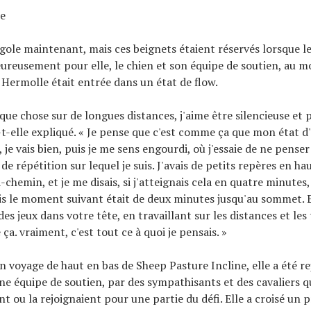
te
gole maintenant, mais ces beignets étaient réservés lorsque le
eureusement pour elle, le chien et son équipe de soutien, au 
 Hermolle était entrée dans un état de flow.
elque chose sur de longues distances, j'aime être silencieuse et
-t-elle expliqué. « Je pense que c'est comme ça que mon état d
je vais bien, puis je me sens engourdi, où j'essaie de ne penser
e répétition sur lequel je suis. J'avais de petits repères en hau
i-chemin, et je me disais, si j'atteignais cela en quatre minutes, 
is le moment suivant était de deux minutes jusqu'au sommet. 
s jeux dans votre tête, en travaillant sur les distances et les 
a. vraiment, c'est tout ce à quoi je pensais. »
n voyage de haut en bas de Sheep Pasture Incline, elle a été re
e équipe de soutien, par des sympathisants et des cavaliers q
nt ou la rejoignaient pour une partie du défi. Elle a croisé un