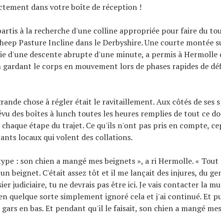
ectement dans votre boîte de réception !
partis à la recherche d'une colline appropriée pour faire du to
 Sheep Pasture Incline dans le Derbyshire. Une courte montée 
vie d'une descente abrupte d'une minute, a permis à Hermolle
 gardant le corps en mouvement lors de phases rapides de déf
rande chose à régler était le ravitaillement. Aux côtés de ses
vu des boîtes à lunch toutes les heures remplies de tout ce d
à chaque étape du trajet. Ce qu'ils n'ont pas pris en compte, c
ants locaux qui volent des collations.
 type : son chien a mangé mes beignets », a ri Hermolle. « Tout 
t un beignet. C'était assez tôt et il me lançait des injures, du ge
ier judiciaire, tu ne devrais pas être ici. Je vais contacter la mu
i en quelque sorte simplement ignoré cela et j'ai continué. Et pui
 gars en bas. Et pendant qu'il le faisait, son chien a mangé me