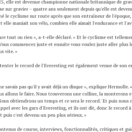
, elle est devenue championne nationale britannique de gravi
se sur gravier – quatre ans seulement depuis qu'elle est devenue
é le cyclisme sur route après que son entraîneur de l'époque,
 elle maniait son vélo, combien elle aimait l'endurance et l'a
nre tout ou rien », a-t-elle déclaré. « Et le cyclisme est telleme
 Vous commencez juste et ensuite vous voulez juste aller plus l
s vite. »
 tenter le record de l'Everesting est également venue de son e
ne savais pas qu'il y avait déjà un disque », explique Hermolle. «
us allons le faire. Nous trouverons une colline, la monterons e
ous obtiendrons un temps et ce sera le record.' Et puis nou
ppel avec les gars d'Everesting, et ils ont dit, donc le record à
t puis c'est devenu un peu plus sérieux. »
ontenus de course, interviews, fonctionnalités, critiques et gu