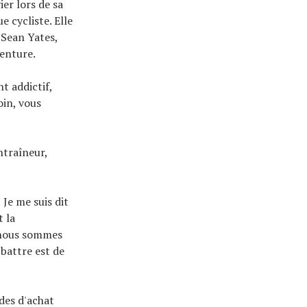
er lors de sa
 cycliste. Elle
 Sean Yates,
venture.
nt addictif,
oin, vous
ntraîneur,
 Je me suis dit
t la
s nous sommes
 battre est de
ides d'achat