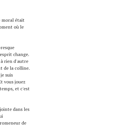
 moral était
moment où le
 presque
'esprit change.
 à rien d'autre
t de la colline.
je suis
Et vous jouez
temps, et c'est
jointe dans les
ui
 promeneur de