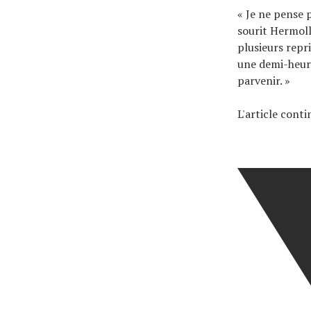
« Je ne pense p
sourit Hermoll
plusieurs repri
une demi-heure
parvenir. »
L'article cont