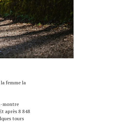
r la femme la
la-montre
Et après 8 848
elques tours