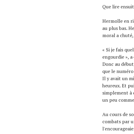
Que lire ensui
Hermolle en ri
au plus bas. H
moral a chuté,
« Si je fais qu
engourdie », a
Donc au début, 
que le numéro d
Il y avait un m
heureux. Et pu
simplement à de
un peu comme ç
Au cours de so
combats par un
l'encourageaie