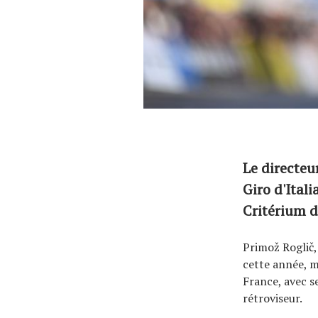
Le directeu
Giro d'Ital
Critérium 
Primož Roglič,
cette année, m
France, avec s
rétroviseur.