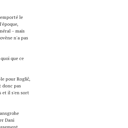
remporté le
 l'époque,
néral – mais
lovène n'a pas
 quoi que ce
le pour Roglič,
it donc pas
 et il s'en sort
Hansgrohe
er Dani
lassement