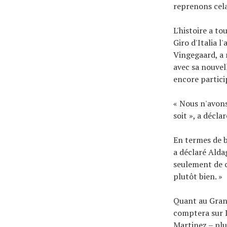
reprenons cela
L'histoire a t
Giro d'Italia l
Vingegaard, a 
avec sa nouvell
encore partici
« Nous n'avons
soit », a décla
En termes de b
a déclaré Alda
seulement de ce
plutôt bien. »
Quant au Grand
comptera sur D
Martinez – plu