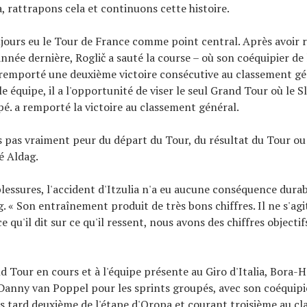
, rattrapons cela et continuons cette histoire.
oujours eu le Tour de France comme point central. Après avoir 
'année dernière, Roglič a sauté la course – où son coéquipier de
remporté une deuxième victoire consécutive au classement gé
e équipe, il a l'opportunité de viser le seul Grand Tour où le S
pé. a remporté la victoire au classement général.
 pas vraiment peur du départ du Tour, du résultat du Tour ou
ré Aldag.
lessures, l'accident d'Itzulia n'a eu aucune conséquence durab
g. « Son entraînement produit de très bons chiffres. Il ne s'ag
 qu'il dit sur ce qu'il ressent, nous avons des chiffres objectifs
 Tour en cours et à l'équipe présente au Giro d'Italia, Bora-
anny van Poppel pour les sprints groupés, avec son coéquipi
s tard deuxième de l'étape d'Oropa et courant troisième au c