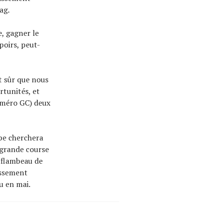
ag.
e, gagner le
poirs, peut-
t sûr que nous
rtunités, et
uméro GC) deux
ipe cherchera
s grande course
e flambeau de
assement
u en mai.