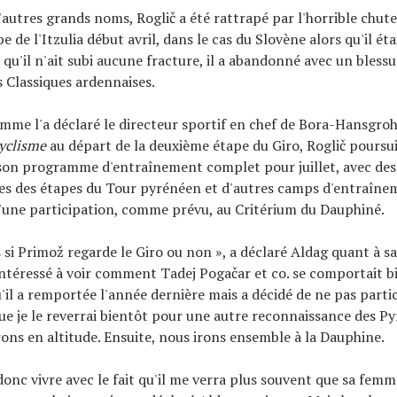
utres grands noms, Roglič a été rattrapé par l'horrible chute 
 de l'Itzulia début avril, dans le cas du Slovène alors qu'il éta
n qu'il n'ait subi aucune fracture, il a abandonné avec un bless
s Classiques ardennaises.
me l'a déclaré le directeur sportif en chef de Bora-Hansgroh
cyclisme
au départ de la deuxième étape du Giro, Roglič poursu
son programme d'entraînement complet pour juillet, avec des
es des étapes du Tour pyrénéen et d'autres camps d'entraîne
d'une participation, comme prévu, au Critérium du Dauphiné.
s si Primož regarde le Giro ou non », a déclaré Aldag quant à sav
intéressé à voir comment Tadej Pogačar et co. se comportait b
u'il a remportée l'année dernière mais a décidé de ne pas parti
 que je le reverrai bientôt pour une autre reconnaissance des P
rons en altitude. Ensuite, nous irons ensemble à la Dauphine.
donc vivre avec le fait qu'il me verra plus souvent que sa femme