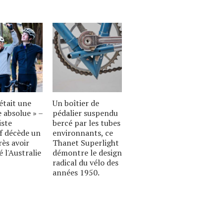
était une
Un boîtier de
 absolue » –
pédalier suspendu
iste
bercé par les tubes
if décède un
environnants, ce
rès avoir
Thanet Superlight
é l'Australie
démontre le design
radical du vélo des
années 1950.