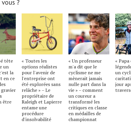
 vous ?
bé tête
« Toutes les
« Un professeur
« Papa 
r un
options réalistes
m'a dit que le
légende
'est la
pour l'avenir de
cyclisme ne me
un cycl
t en ce
l'entreprise ont
mènerait jamais
caritat
les
été explorées sans
nulle part dans la
jour ap
 gravier
relâche » – Le
vie » – comment
travers
s
propriétaire de
un coureur a
n être
Raleigh et Lapierre
transformé les
entame une
critiques en classe
procédure
en médailles de
d'insolvabilité
championnat