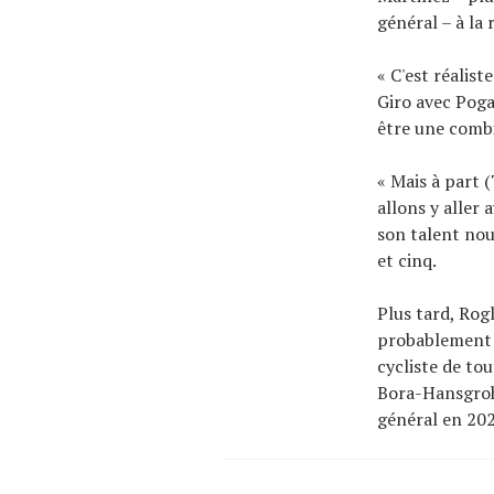
général – à la
« C'est réalist
Giro avec Poga
être une combi
« Mais à part 
allons y aller 
son talent nou
et cinq.
Plus tard, Rog
probablement à
cycliste de tou
Bora-Hansgroh
général en 202