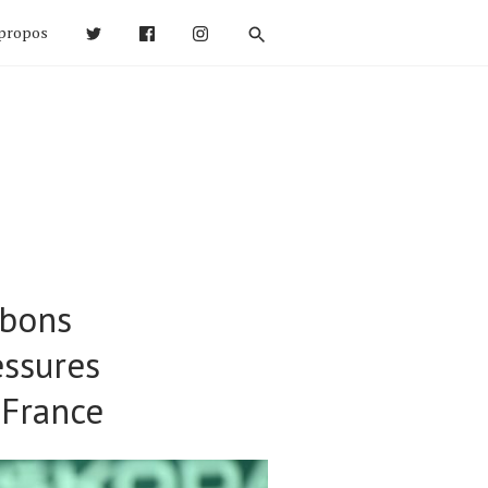
propos
 bons
essures
 France