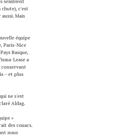
ses semblent
 chute), c'est
 aussi. Mais
ouvelle équipe
, Paris-Nice
a Pays Basque,
Visma-Lease a
e conservant
is – et plus
ui ne s'est
claré Aldag.
quipe »
ait des couacs.
nant nous