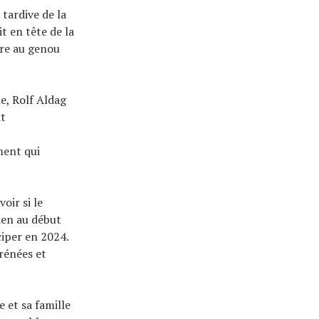
tardive de la
it en tête de la
ure au genou
e, Rolf Aldag
it
ment qui
oir si le
ien au début
ciper en 2024.
yrénées et
 et sa famille