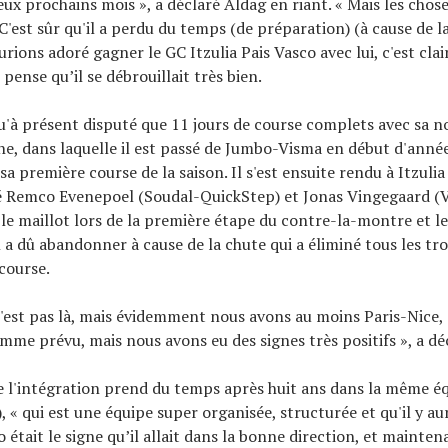
eux prochains mois », a déclaré Aldag en riant. « Mais les cho
 C'est sûr qu'il a perdu du temps (de préparation) (à cause de la
rions adoré gagner le GC Itzulia Pais Vasco avec lui, c'est clair
pense qu’il se débrouillait très bien.
qu'à présent disputé que 11 jours de course complets avec sa n
, dans laquelle il est passé de Jumbo-Visma en début d'année
a première course de la saison. Il s'est ensuite rendu à Itzuli
té Remco Evenepoel (Soudal-QuickStep) et Jonas Vingegaard (
 le maillot lors de la première étape du contre-la-montre et l
il a dû abandonner à cause de la chute qui a éliminé tous les tro
 course.
n'est pas là, mais évidemment nous avons au moins Paris-Nice, q
mme prévu, mais nous avons eu des signes très positifs », a dé
e l'intégration prend du temps après huit ans dans la même é
 « qui est une équipe super organisée, structurée et qu'il y aur
 était le signe qu’il allait dans la bonne direction, et mainte