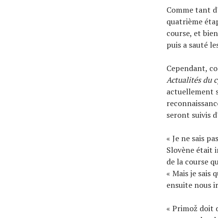
Comme tant d'a
quatrième étape
course, et bie
puis a sauté le
Cependant, com
Actualités du 
actuellement 
reconnaissanc
seront suivis 
« Je ne sais pa
Slovène était 
de la course q
« Mais je sais
ensuite nous i
« Primož doit 