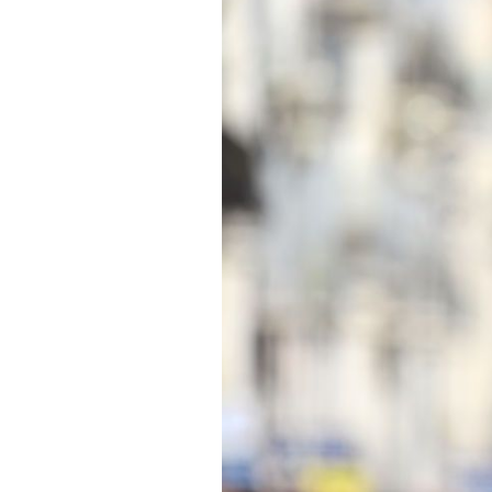
Actualités
Technologies
Tests de produits
Conseils
Tendances
Tous nos articles
À propos