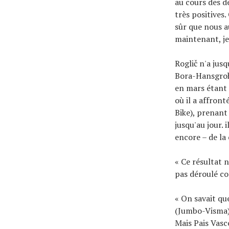
au cours des d
très positives.
sûr que nous au
maintenant, je 
Roglič n'a jus
Bora-Hansgrohe
en mars étant s
où il a affron
Bike), prenant
jusqu'au jour. 
encore – de la
« Ce résultat 
pas déroulé co
« On savait qu
(Jumbo-Visma),
Mais Pais Vasco