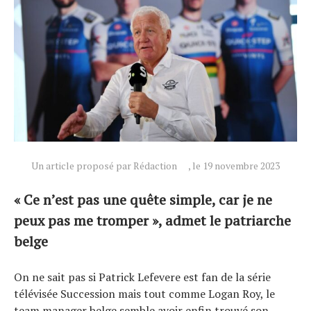
Actualités
Un article proposé par Rédaction
, le 19 novembre 2023
Technologies
« Ce n’est pas une quête simple, car je ne
Tests de produits
peux pas me tromper », admet le patriarche
Conseils
belge
Tendances
Tous nos articles
On ne sait pas si Patrick Lefevere est fan de la série
À propos
télévisée Succession mais tout comme Logan Roy, le
team manager belge semble avoir enfin trouvé son