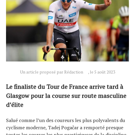
Actualités
Technologies
Tests de produits
Conseils
Un article proposé par Rédaction
, le 5 août 2023
Tendances
Tous nos articles
Le finaliste du Tour de France arrive tard à
À propos
Glasgow pour la course sur route masculine
d’élite
Salué comme l’un des coureurs les plus polyvalents du
cyclisme moderne, Tadej Pogačar a remporté presque
toutes les courses les plus prestigieuses de la discipline