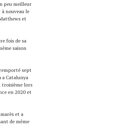
un peu meilleur
t à nouveau le
 Matthews et
re fois de sa
a même saison
a remporté sept
a a Catalunya
 troisième lors
ance en 2020 et
lmarès et a
isant de même