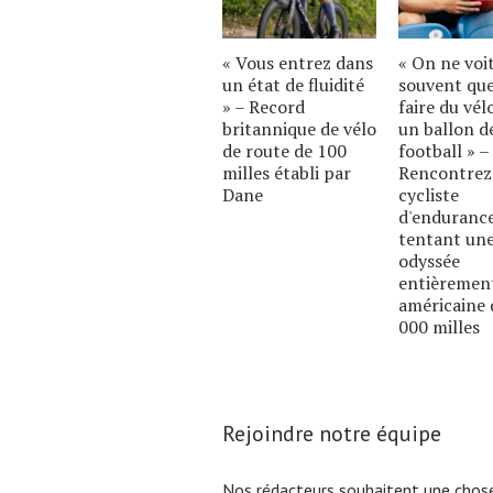
« Vous entrez dans
« On ne voi
un état de fluidité
souvent qu
» – Record
faire du vél
britannique de vélo
un ballon d
de route de 100
football » –
milles établi par
Rencontrez
Dane
cycliste
d'enduranc
tentant un
odyssée
entièremen
américaine 
000 milles
Rejoindre notre équipe
Nos rédacteurs souhaitent une chose