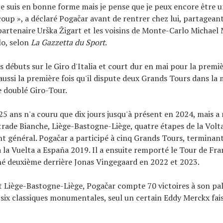
 je suis en bonne forme mais je pense que je peux encore être 
oup », a déclaré Pogačar avant de rentrer chez lui, partagean
 partenaire Urška Žigart et les voisins de Monte-Carlo Michael
lo, selon
La Gazzetta du Sport
.
s débuts sur le Giro d'Italia et court dur en mai pour la premiè
t aussi la première fois qu'il dispute deux Grands Tours dans l
le doublé Giro-Tour.
25 ans n'a couru que dix jours jusqu'à présent en 2024, mais 
Strade Bianche, Liège-Bastogne-Liège, quatre étapes de la Volt
nt général. Pogačar a participé à cinq Grands Tours, terminant
à la Vuelta a España 2019. Il a ensuite remporté le Tour de Fr
é deuxième derrière Jonas Vingegaard en 2022 et 2023.
 Liège-Bastogne-Liège, Pogačar compte 70 victoires à son pa
six classiques monumentales, seul un certain Eddy Merckx fa