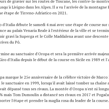
eurs de gravier sur les routes de Toscane, les contre-la-montre 
squ'à Livigno dans les Alpes. Il a vu l'arrivée de la montagne P
e étape de Tirreno-Adriatico en 2021.
 d'Italia débute le samedi 4 mai avec une étape de course sur
e au palais Venaria Reale à l'extérieur de la ville et se termi
oir gravi la Superga et le Colle Maddalena avant une descente 
 rives du Pô.
ermine au sanctuaire d'Oropa et sera la première arrivée majeu
ro d'Italia depuis le début de la course en Sicile en 1989 et l
opa marque le 25e anniversaire de la célèbre victoire de Marco
le sanctuaire en 1999, lorsqu'il avait laissé tomber sa chaîne a
ait dépassé tous ses rivaux. La montée d'Oropa n'est ni longue
% mais Tom Dumoulin a distancé ses rivaux en 2017 et Pogača
orter l'étape et prendre la maglia rosa du leader de la course.