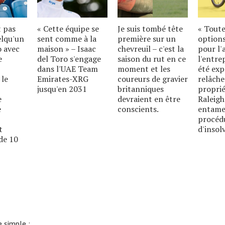
t pas
« Cette équipe se
Je suis tombé tête
« Toute
elqu'un
sent comme à la
première sur un
options
o avec
maison » – Isaac
chevreuil – c'est la
pour l'
e
del Toro s'engage
saison du rut en ce
l'entre
dans l'UAE Team
moment et les
été exp
 le
Emirates-XRG
coureurs de gravier
relâche
jusqu'en 2031
britanniques
proprié
e
devraient en être
Raleigh
e
conscients.
entame
procéd
t
d'insolv
de 10
 simple :