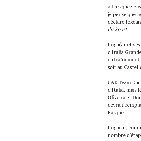
« Lorsque vous
je pense que n
déclaré Joxean
du Sport
.
Pogačar et ses
d'Italia Grand
entraînement fi
soir au Castell
UAE Team Emir
d'Italia, mais
Oliveira et Do
devrait remplac
Basque.
Pogacar, comme
nombre d'étap