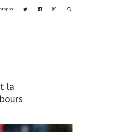
propos
t la
ebours