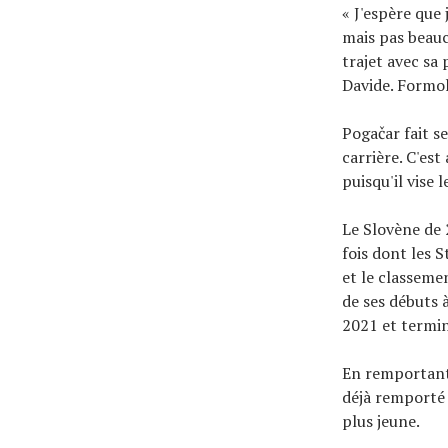
« J'espère que
mais pas beauc
trajet avec sa
Davide. Formo
Pogačar fait se
carrière. C'es
puisqu'il vise 
Le Slovène de 
fois dont les 
et le classeme
de ses débuts 
2021 et termin
En remportant
déjà remporté 
plus jeune.