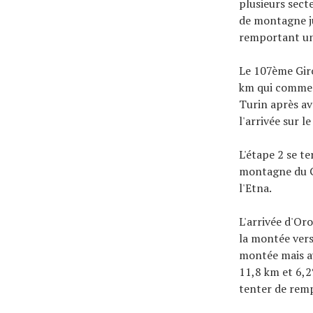
plusieurs sect
de montagne ju
remportant un
Le 107ème Giro
km qui commenc
Turin après av
l'arrivée sur le
L'étape 2 se t
montagne du Gi
l'Etna.
L'arrivée d'Or
la montée vers 
montée mais av
11,8 km et 6,2
tenter de remp