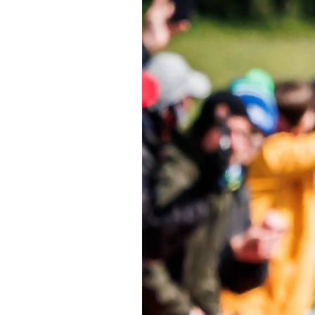
Actualités
Technologies
Tests de produits
Conseils
Tendances
Tous nos articles
À propos