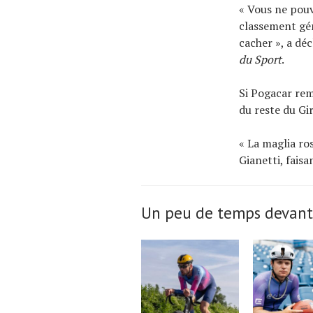
« Vous ne pouv
classement gén
cacher », a dé
du Sport
.
Si Pogacar rem
du reste du Gi
« La maglia ros
Gianetti, faisa
Un peu de temps devant