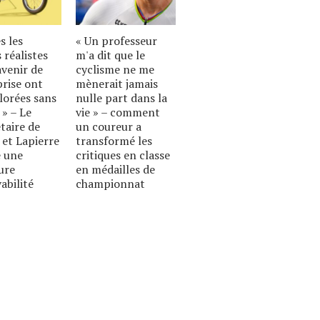
s les
« Un professeur
 réalistes
m'a dit que le
avenir de
cyclisme ne me
prise ont
mènerait jamais
lorées sans
nulle part dans la
 » – Le
vie » – comment
taire de
un coureur a
 et Lapierre
transformé les
 une
critiques en classe
ure
en médailles de
abilité
championnat