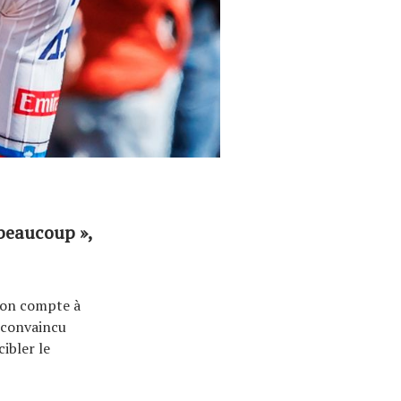
 beaucoup »,
 son compte à
, convaincu
ibler le