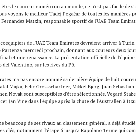
 êtes le coureur numéro un au monde, ce n'est pas facile de s'
ous voyons le meilleur Tadej Pogačar de toutes les manières po
 Fernandez Matxin, responsable sportif de l'UAE Team Emirat
 coéquipiers de l'UAE Team Emirates devraient arriver à Turin 
e Partenza mercredi prochain, donnant aux coureurs deux jou
nal et une renaissance. La présentation officielle de l'équipe 
o del Valentino, sur les rives du Pô.
ates n'a pas encore nommé sa dernière équipe de huit coureur
 Rafal Majka, Felix Grossschartner, Mikkel Bjerg, Juan Sebastian
men Novak sont susceptibles d'être sélectionnés. Vegard Stak
er Jan Vine dans l'équipe après la chute de l'Australien à Itzu
 beaucoup de ses rivaux au classement général, a déjà étudié
es clés, notamment l'étape 6 jusqu'à Rapolano Terme qui co