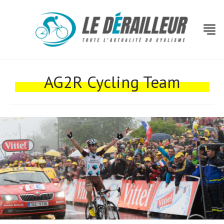
Actualités
Technologies
AG2R Cycling Team
Tests de produits
Conseils
Tendances
Tous nos articles
À propos