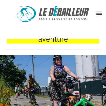
Actualités
Technologies
aventure
Tests de produits
Conseils
Tendances
Tous nos articles
À propos