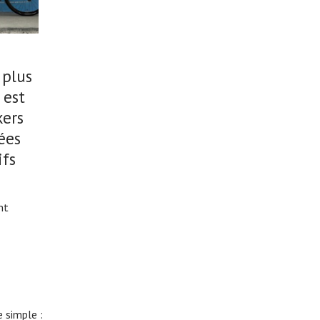
 plus
 est
kers
ées
ifs
nt
 simple :