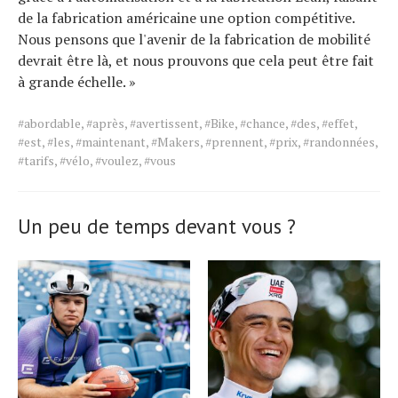
de la fabrication américaine une option compétitive.
Nous pensons que l'avenir de la fabrication de mobilité
devrait être là, et nous prouvons que cela peut être fait
à grande échelle. »
Tags
#abordable
,
#après
,
#avertissent
,
#Bike
,
#chance
,
#des
,
#effet
,
for
#est
,
#les
,
#maintenant
,
#Makers
,
#prennent
,
#prix
,
#randonnées
,
the
#tarifs
,
#vélo
,
#voulez
,
#vous
article.
Un peu de temps devant vous ?