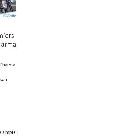
miers
harma
 Pharma
ison
 simple :