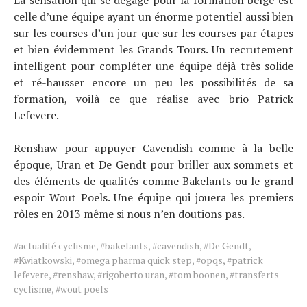
celle d’une équipe ayant un énorme potentiel aussi bien
sur les courses d’un jour que sur les courses par étapes
et bien évidemment les Grands Tours. Un recrutement
intelligent pour compléter une équipe déjà très solide
et ré-hausser encore un peu les possibilités de sa
formation, voilà ce que réalise avec brio Patrick
Lefevere.
Renshaw pour appuyer Cavendish comme à la belle
époque, Uran et De Gendt pour briller aux sommets et
des éléments de qualités comme Bakelants ou le grand
espoir Wout Poels. Une équipe qui jouera les premiers
rôles en 2013 même si nous n’en doutions pas.
Tags
#actualité cyclisme
,
#bakelants
,
#cavendish
,
#De Gendt
,
for
#Kwiatkowski
,
#omega pharma quick step
,
#opqs
,
#patrick
the
lefevere
,
#renshaw
,
#rigoberto uran
,
#tom boonen
,
#transferts
article.
cyclisme
,
#wout poels