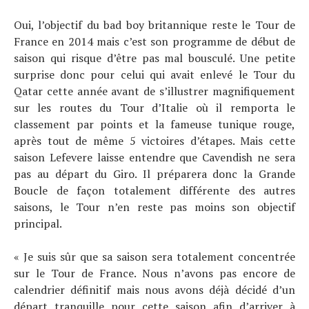
Oui, l’objectif du bad boy britannique reste le Tour de
France en 2014 mais c’est son programme de début de
Actualités
saison qui risque d’être pas mal bousculé. Une petite
Technologies
surprise donc pour celui qui avait enlevé le Tour du
Qatar cette année avant de s’illustrer magnifiquement
Tests de produits
sur les routes du Tour d’Italie où il remporta le
Conseils
classement par points et la fameuse tunique rouge,
Tendances
après tout de même 5 victoires d’étapes. Mais cette
Tous nos articles
saison Lefevere laisse entendre que Cavendish ne sera
À propos
pas au départ du Giro. Il préparera donc la Grande
Boucle de façon totalement différente des autres
saisons, le Tour n’en reste pas moins son objectif
principal.
« Je suis sûr que sa saison sera totalement concentrée
sur le Tour de France. Nous n’avons pas encore de
calendrier définitif mais nous avons déjà décidé d’un
départ tranquille pour cette saison afin d’arriver à