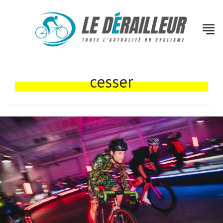
Actualités
Technologies
cesser
Tests de produits
Conseils
Tendances
Tous nos articles
À propos