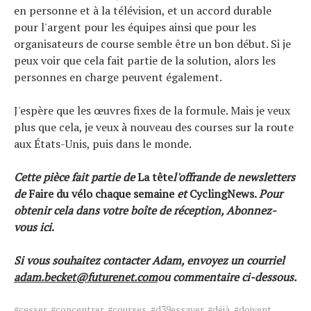
en personne et à la télévision, et un accord durable
pour l'argent pour les équipes ainsi que pour les
organisateurs de course semble être un bon début. Si je
peux voir que cela fait partie de la solution, alors les
personnes en charge peuvent également.
J'espère que les œuvres fixes de la formule. Mais je veux
plus que cela, je veux à nouveau des courses sur la route
aux États-Unis, puis dans le monde.
Cette pièce fait partie de
La tête
l'offrande de newsletters
de
Faire du vélo chaque semaine
et
CyclingNews.
Pour
obtenir cela dans votre boîte de réception,
Abonnez-
vous ici
.
Si vous souhaitez contacter Adam, envoyez un courriel
adam.becket@futurenet.com
ou commentaire ci-dessous.
Tags
#cesser
,
#concentrer
,
#courses
,
#d39essayer
,
#déjà
,
#doivent
,