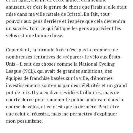
amusant, et c'est le genre de chose que j'irais si elle était
Actualités
mise dans ma ville natale de Bristol. En fait, tout
Technologies
pouvoir aux gens derrière et j'espère que cela deviendra
Tests de produits
un succès. Tout ce qui fait que les gens apprécient les
vélos est une bonne chose.
Conseils
Tendances
Cependant, la formule fixée n'est pas la première de
Tous nos articles
nombreuses tentatives de «réparer» le vélo aux États-
À propos
Unis – il suit des choses comme la National Cycling
League (NCL), qui avait de grandes ambitions, des
équipes de franchise basées sur la ville, d'énormes
investissements soutenus par des célébrités et un grand
pot de prix. Il y a eu diverses idées brillantes, mais de
courte durée pour ramener le public américain dans la
course de vélos, et ce n'est que la dernière. Peut-être
que celui-ci réussira, mais me permettra d'expliquer
mon pessimisme.