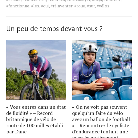
for
#fonctionne
,
#les
,
#qui
,
#réinventer
,
#roue
,
#sur
,
#vélos
the
article.
Un peu de temps devant vous ?
« Vous entrez dans un état
« On ne voit pas souvent
de fluidité » – Record
quelqu'un faire du vélo
britannique de vélo de
avec un ballon de football
route de 100 milles établi
» – Rencontrez le cycliste
par Dane
d'endurance tentant une
odyssée entièrement