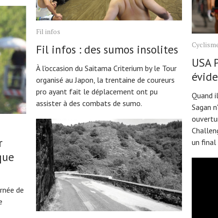
Fil infos
Cyclism
Fil infos : des sumos insolites
USA P
À l'occasion du Saitama Criterium by le Tour
évid
organisé au Japon, la trentaine de coureurs
pro ayant fait le déplacement ont pu
Quand il
assister à des combats de sumo.
Sagan n'
ouvertu
Challeng
r
un final
que
urnée de
e