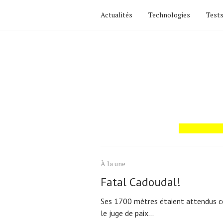
Actualités
Technologies
Tests
Actualités
Technologies
Tests de produits
Conseils
Tendances
À la une
Tous nos articles
Fatal Cadoudal!
À propos
Ses 1700 mètres étaient attendus
le juge de paix...