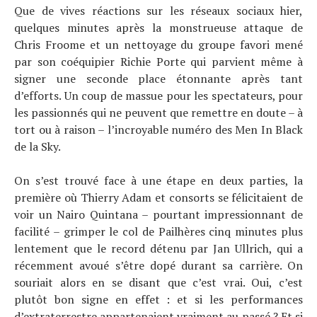
Technologies
Que de vives réactions sur les réseaux sociaux hier,
Tests de produits
quelques minutes après la monstrueuse attaque de
Chris Froome et un nettoyage du groupe favori mené
Conseils
par son coéquipier Richie Porte qui parvient même à
Tendances
signer une seconde place étonnante après tant
Tous nos articles
d’efforts. Un coup de massue pour les spectateurs, pour
À propos
les passionnés qui ne peuvent que remettre en doute – à
tort ou à raison – l’incroyable numéro des Men In Black
de la Sky.
On s’est trouvé face à une étape en deux parties, la
première où Thierry Adam et consorts se félicitaient de
voir un Nairo Quintana – pourtant impressionnant de
facilité – grimper le col de Pailhères cinq minutes plus
lentement que le record détenu par Jan Ullrich, qui a
récemment avoué s’être dopé durant sa carrière. On
souriait alors en se disant que c’est vrai. Oui, c’est
plutôt bon signe en effet : et si les performances
d’extraterrestre appartenaient vraiment au passé ? Et si