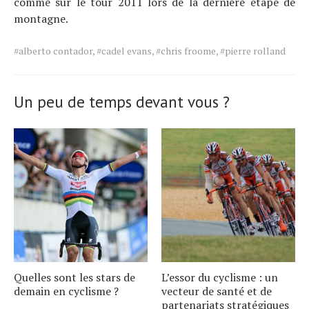
comme sur le tour 2011 lors de la dernière étape de
montagne.
Tags
#alberto contador
,
#cadel evans
,
#chris froome
,
#pierre rolland
for
the
article.
Un peu de temps devant vous ?
Quelles sont les stars de
L’essor du cyclisme : un
demain en cyclisme ?
vecteur de santé et de
partenariats stratégiques