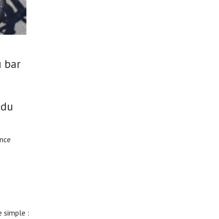
u bar
 du
ance
 simple :