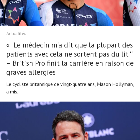
Actualités
Technologies
Tests de produits
Conseils
Actualités
Tendances
« Le médecin m'a dit que la plupart des
patients avec cela ne sortent pas du lit ''
Tous nos articles
– British Pro finit la carrière en raison de
À propos
graves allergies
Le cycliste britannique de vingt-quatre ans, Mason Hollyman,
a mis...