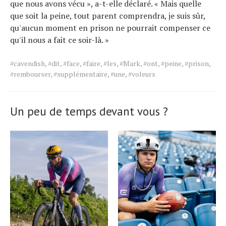
que nous avons vécu », a-t-elle déclaré. « Mais quelle
que soit la peine, tout parent comprendra, je suis sûr,
qu'aucun moment en prison ne pourrait compenser ce
qu'il nous a fait ce soir-là. »
Tags
#cavendish
,
#dit
,
#face
,
#faire
,
#les
,
#Mark
,
#ont
,
#peine
,
#prison
,
for
#rembourser
,
#supplémentaire
,
#une
,
#voleurs
the
article.
Un peu de temps devant vous ?