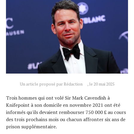
Un article proposé par Rédaction
, le 20 mai 2025
Actualités
Technologies
Trois hommes qui ont volé Sir Mark Cavendish à
Tests de produits
Knifepoint à son domicile en novembre 2021 ont été
Conseils
informés qu'ils devaient rembourser 750 000 £ au cours
Tendances
des trois prochains mois ou chacun affronter six ans de
prison supplémentaire.
Tous nos articles