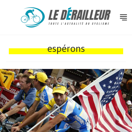
Actualités
Technologies
espérons
Tests de produits
Conseils
Tendances
Tous nos articles
À propos