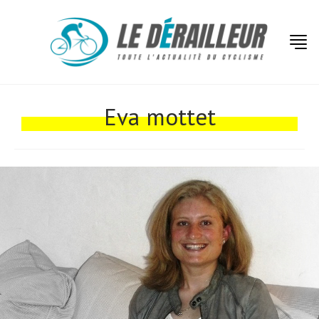
Eva mottet
Actualités
Technologies
Tests de produits
Conseils
Tendances
Tous nos articles
À propos