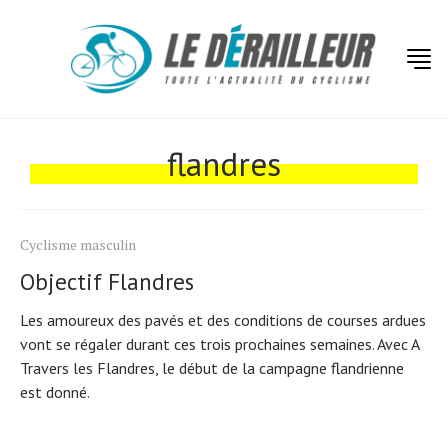
Actualités
Technologies
flandres
Tests de produits
Conseils
Cyclisme masculin
Tendances
Objectif Flandres
Tous nos articles
Les amoureux des pavés et des conditions de courses ardues
À propos
vont se régaler durant ces trois prochaines semaines. Avec A
Travers les Flandres, le début de la campagne flandrienne
est donné.