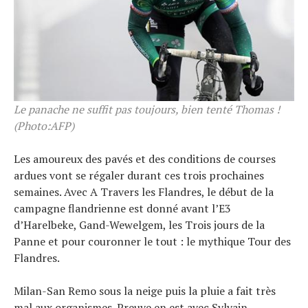
Actualités
Technologies
Le panache ne suffit pas toujours, bien tenté Thomas !
Tests de produits
(Photo:AFP)
Conseils
Tendances
Les amoureux des pavés et des conditions de courses
ardues vont se régaler durant ces trois prochaines
Tous nos articles
semaines. Avec A Travers les Flandres, le début de la
À propos
campagne flandrienne est donné avant l’E3
d’Harelbeke, Gand-Wewelgem, les Trois jours de la
Panne et pour couronner le tout : le mythique Tour des
Flandres.
Milan-San Remo sous la neige puis la pluie a fait très
mal aux organismes. Preuve en est avec Sylvain