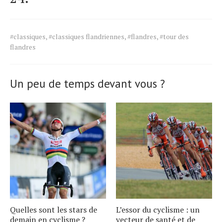
Tags
#classiques
,
#classiques flandriennes
,
#flandres
,
#tour des
for
flandres
the
article.
Un peu de temps devant vous ?
Quelles sont les stars de
L’essor du cyclisme : un
demain en cyclisme ?
vecteur de santé et de