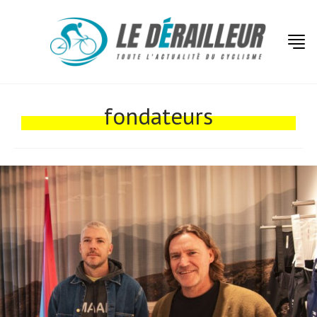
Actualités
Technologies
fondateurs
Tests de produits
Conseils
Tendances
Tous nos articles
À propos