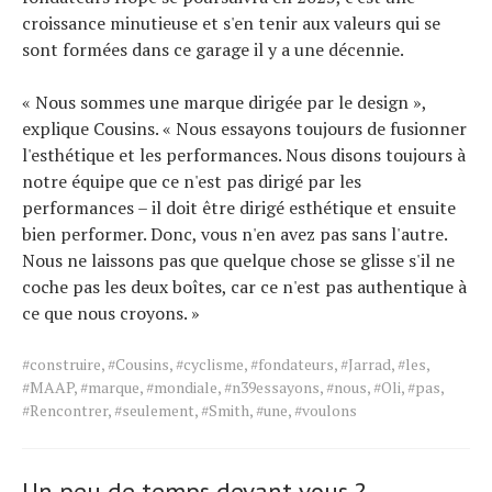
croissance minutieuse et s'en tenir aux valeurs qui se
sont formées dans ce garage il y a une décennie.
« Nous sommes une marque dirigée par le design »,
explique Cousins. « Nous essayons toujours de fusionner
l'esthétique et les performances. Nous disons toujours à
notre équipe que ce n'est pas dirigé par les
performances – il doit être dirigé esthétique et ensuite
bien performer. Donc, vous n'en avez pas sans l'autre.
Nous ne laissons pas que quelque chose se glisse s'il ne
coche pas les deux boîtes, car ce n'est pas authentique à
ce que nous croyons. »
Tags
#construire
,
#Cousins
,
#cyclisme
,
#fondateurs
,
#Jarrad
,
#les
,
for
#MAAP
,
#marque
,
#mondiale
,
#n39essayons
,
#nous
,
#Oli
,
#pas
,
the
#Rencontrer
,
#seulement
,
#Smith
,
#une
,
#voulons
article.
Un peu de temps devant vous ?