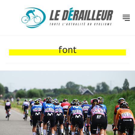
font
Actualités
Technologies
Tests de produits
Conseils
Tendances
Tous nos articles
À propos