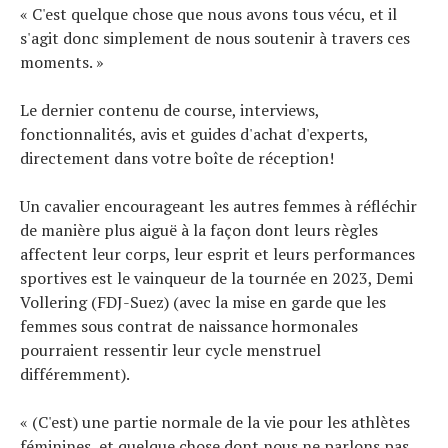
« C'est quelque chose que nous avons tous vécu, et il
s'agit donc simplement de nous soutenir à travers ces
moments. »
Actualités
Le dernier contenu de course, interviews,
Technologies
fonctionnalités, avis et guides d'achat d'experts,
Tests de produits
directement dans votre boîte de réception!
Conseils
Tendances
Un cavalier encourageant les autres femmes à réfléchir
Tous nos articles
À propos
de manière plus aiguë à la façon dont leurs règles
affectent leur corps, leur esprit et leurs performances
sportives est le vainqueur de la tournée en 2023, Demi
Vollering (FDJ-Suez) (avec la mise en garde que les
femmes sous contrat de naissance hormonales
pourraient ressentir leur cycle menstruel
différemment).
« (C'est) une partie normale de la vie pour les athlètes
féminines, et quelque chose dont nous ne parlons pas