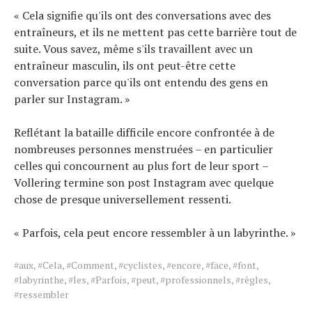
« Cela signifie qu'ils ont des conversations avec des
entraîneurs, et ils ne mettent pas cette barrière tout de
suite. Vous savez, même s'ils travaillent avec un
entraîneur masculin, ils ont peut-être cette
conversation parce qu'ils ont entendu des gens en
parler sur Instagram. »
Reflétant la bataille difficile encore confrontée à de
nombreuses personnes menstruées – en particulier
celles qui concournent au plus fort de leur sport –
Vollering termine son post Instagram avec quelque
chose de presque universellement ressenti.
« Parfois, cela peut encore ressembler à un labyrinthe. »
Tags
#aux
,
#Cela
,
#Comment
,
#cyclistes
,
#encore
,
#face
,
#font
,
for
#labyrinthe
,
#les
,
#Parfois
,
#peut
,
#professionnels
,
#règles
,
the
#ressembler
article.