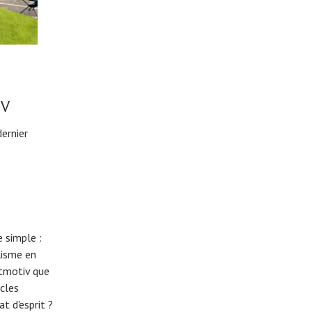
TV
ernier
 simple :
lisme en
eitmotiv que
cles
t d'esprit ?