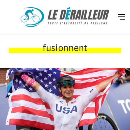
Actualités
Technologies
fusionnent
Tests de produits
Conseils
Tendances
Tous nos articles
À propos