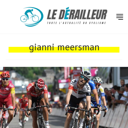
Actualités
gianni meersman
Technologies
Tests de produits
Conseils
Tendances
Tous nos articles
À propos