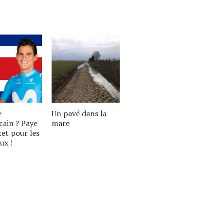
e
Un pavé dans la
cain ? Paye
mare
ket pour les
ux !