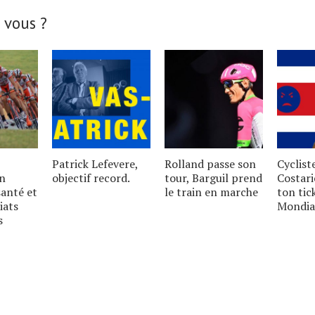
 vous ?
Patrick Lefevere,
Rolland passe son
Cyclist
un
objectif record.
tour, Barguil prend
Costari
santé et
le train en marche
ton tic
iats
Mondia
s