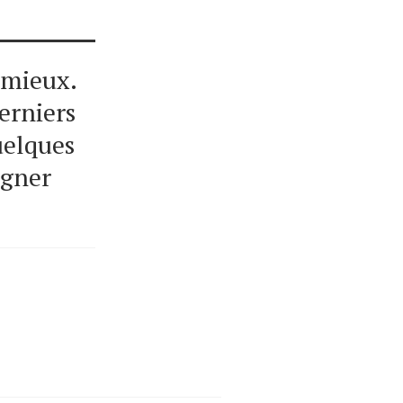
e mieux.
derniers
quelques
agner