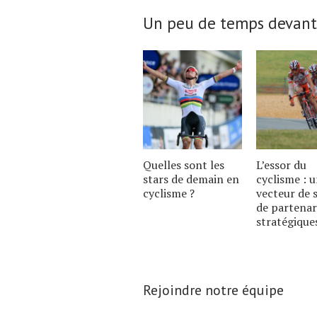
article.
Un peu de temps devant
Quelles sont les
L’essor du
stars de demain en
cyclisme : 
cyclisme ?
vecteur de 
de partenar
stratégique
Rejoindre notre équipe