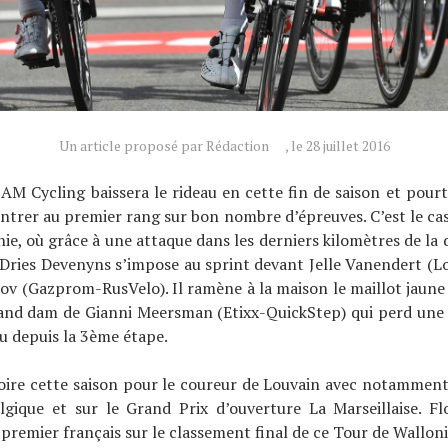
Un article proposé par Rédaction
, le 28 juillet 2016
AM Cycling baissera le rideau en cette fin de saison et pourt
ntrer au premier rang sur bon nombre d’épreuves. C’est le cas 
ie, où grâce à une attaque dans les derniers kilomètres de la 
Dries Devenyns s’impose au sprint devant Jelle Vanendert (L
ov (Gazprom-RusVelo). Il ramène à la maison le maillot jaune
rand dam de Gianni Meersman (Etixx-QuickStep) qui perd une t
au depuis la 3ème étape.
oire cette saison pour le coureur de Louvain avec notamment
lgique et sur le Grand Prix d’ouverture La Marseillaise. Fl
e premier français sur le classement final de ce Tour de Wallonie