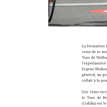
La formation I
cesse de se mo
Tour de Wallon
l’expérimenté 
Evgeny Shalun
général, au g
collait à la pe
Une 5ème vict
le Tour de Be
(Cofidis) est l