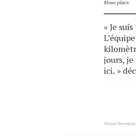
8ème place.
« Je sui
L’équipe
kilomètre
jours, j
ici. » d
Tags
#Dried Devenyns
for
the